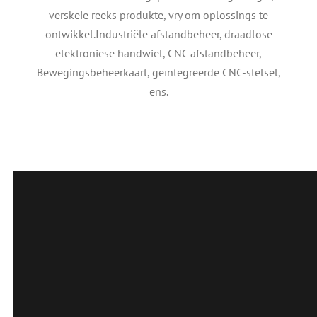
verskeie reeks produkte, vry om oplossings te
ontwikkel.Industriële afstandbeheer, draadlose
elektroniese handwiel, CNC afstandbeheer,
Bewegingsbeheerkaart, geïntegreerde CNC-stelsel,
ens.