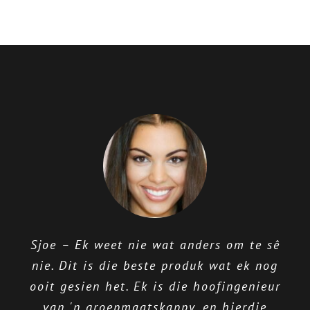
nie
net
werk
nie,
Maar
ook
'n
groep
mense
se
karnaval
—
Onthou
Longquany
Peach
Day
Trip
Die Wixhc-span bied uitstekende
Sjoe – Ek weet nie wat anders om te sê
ondersteuning, luister na hul gebruikers
nie. Dit is die beste produk wat ek nog
& werk voortdurend om hul produk te
ooit gesien het. Ek is die hoofingenieur
verbeter.
van 'n groepmaatskappy, en hierdie