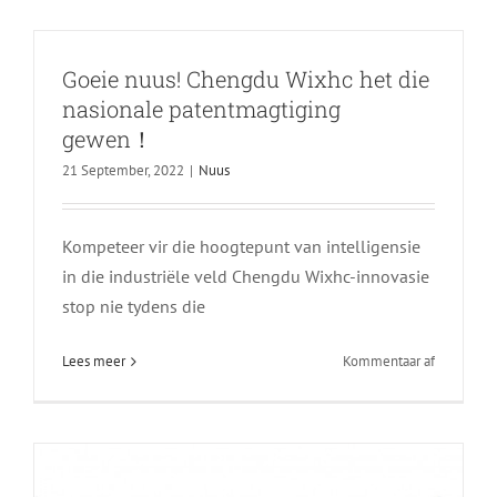
Goeie nuus! Chengdu Wixhc het die
nasionale patentmagtiging
gewen！
21 September, 2022
|
Nuus
Kompeteer vir die hoogtepunt van intelligensie
Amptelike aankondiging 丨 Chengdu
in die industriële veld Chengdu Wixhc-innovasie
Wixhc Technology Co., LTD. verhuis na
stop nie tydens die
Liando U Valley
aan
Lees meer
Kommentaar af
Nuus
Goeie
nuus!
Chengdu
Wixhc
het