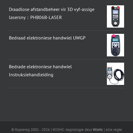
Draadlose afstandbeheer vir 3D vyf-assige
lasersny：PHB06B-LASER
Bedraad elektroniese handwiel UWGP
Bedrade elektroniese handwiel
Instruksiehandleiding
© Kopiereg 2001 -
2026 | WIXHC -tegnologie deur
Wixhc
| Alle regte