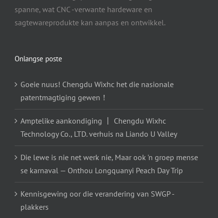
spanne, wat CNC -verwante hardeware en
sagtewareprodukte kan aanpas en ontwikkel.
Onlangse poste
Goeie nuus! Chengdu Wixhc het die nasionale
patentmagtiging gewen！
Amptelike aankondiging 丨 Chengdu Wixhc
Technology Co., LTD. verhuis na Liando U Valley
Die lewe is nie net werk nie, Maar ook 'n groep mense
se karnaval — Onthou Longquanyi Peach Day Trip
Kennisgewing oor die verandering van SWGP -
plakkers