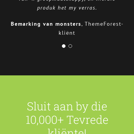
produk het my verras.
Stephen Cronin
CTO van internasionale
bekende CNC Company
Bemarking van monsters
,
ThemeForest-
kliënt
Sluit aan by die
10,000+ Tevrede
kliënte!