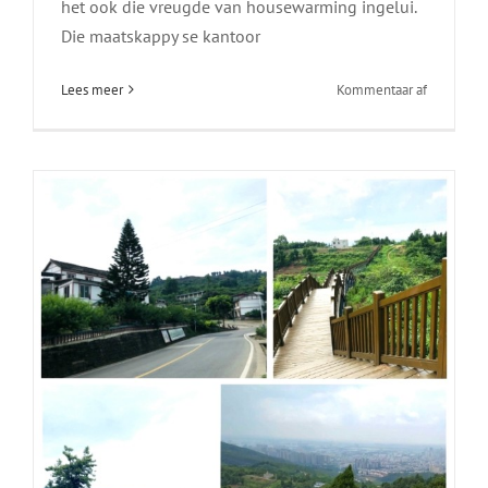
Longquanyi Peach Day Trip
het ook die vreugde van housewarming ingelui.
Die maatskappy se kantoor
Nuus
aan
Lees meer
Kommentaar af
Amptelike
aankondig
丨
Chengdu
Wixhc
Technolog
Co.,
LTD.
verhuis
na
Liando
U
Valley