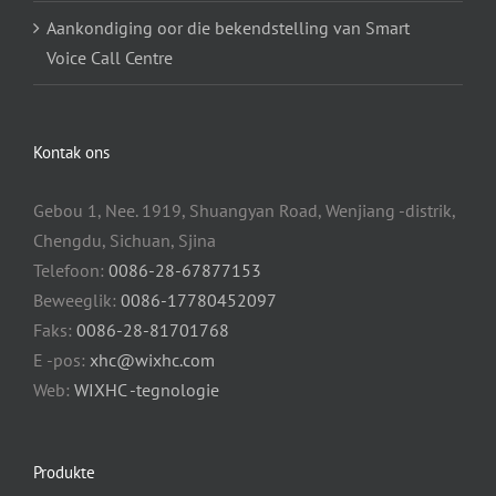
Aankondiging oor die bekendstelling van Smart
Voice Call Centre
Kontak ons
Gebou 1, Nee. 1919, Shuangyan Road, Wenjiang -distrik,
Chengdu, Sichuan, Sjina
Telefoon:
0086-28-67877153
Beweeglik:
0086-17780452097
Faks:
0086-28-81701768
E -pos:
xhc@wixhc.com
Web:
WIXHC -tegnologie
Produkte