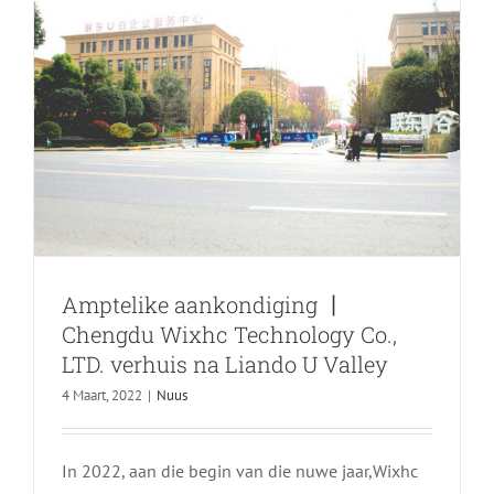
die
nasionale
patentmag
gewen！
Amptelike aankondiging 丨
Chengdu Wixhc Technology Co.,
LTD. verhuis na Liando U Valley
4 Maart, 2022
|
Nuus
Die lewe is nie net werk nie, Maar ook
'n groep mense se karnaval — Onthou
In 2022, aan die begin van die nuwe jaar,Wixhc