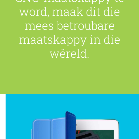
word, maak dit die
mees betroubare
maatskappy in die
wêreld.