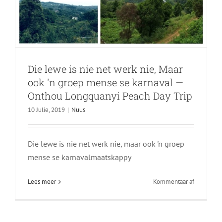
Die lewe is nie net werk nie, Maar
ook 'n groep mense se karnaval —
Onthou Longquanyi Peach Day Trip
10 Julie, 2019
|
Nuus
Die lewe is nie net werk nie, maar ook 'n groep
mense se karnavalmaatskappy
aan
Lees meer
Kommentaar af
Die
lewe
is