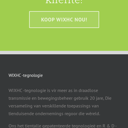
KOOP WIXHC NOU!
WIXHC -tegnologie
WIXHC -tegnologie is vir meer as in draadlose
transmissie en bewegingsbeheer gebruik 20 jare, Die
versameling van verskillende toepassings van
tienduisende ondernemings regoor die wêreld.
Ons het tientalle gepatenteerde tegnologieë en R & D -