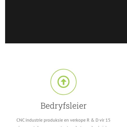
Bedryfsleier
CNC industrie produksie en verkope R & D vir 15