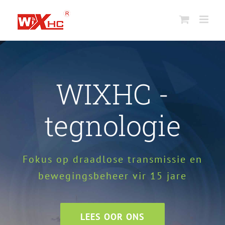
Slaan
na
inhoud
WIXHC -
tegnologie
Fokus op draadlose transmissie en
bewegingsbeheer vir 15 jare
LEES OOR ONS