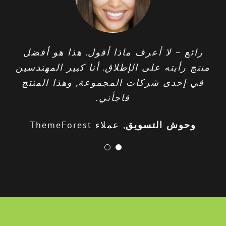
Longquanyi
يقدم فريق Wixhc دعمًا ممتازًا, يستمع
رائع – لا أعرف ماذا أقول. هذا هو أفضل
لمستخدميهم & تعمل باستمرار على
منتج رأيته على الإطلاق. أنا كبير المهندسين
تحسين منتجاتها.
في إحدى شركات المجموعة, وهذا المنتج
فاجأني.
ستيفن كرونين
CTO لشركة CNC العالمية
الشهيرة
وحوش التسويق
,
عملاء ThemeForest