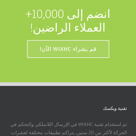
انضم إلى 10,000+
العملاء الراضين!
قم بشراء WIXHC الآن!
تقنية ويكسك
تم استخدام تقنية WIXHC في الإرسال اللاسلكي والتحكم في
الحركة لأكثر من 20 سنين, يتراكم تطبيقات مختلفة لعشرات