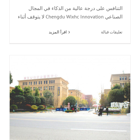
الإعلان الرسمي 丨 Chengdu Wixhc
التنافس على درجة عالية من الذكاء في المجال
Technology Co., المحدودة. انتقل إلى
الصناعي Chengdu Wixhc Innovation لا يتوقف أثناء
Liando U Valley
على
تعليقات قبالة
اقرأ المزيد
أخبار
أخبار
جيدة!
فاز
Chengdu
Wixhc
بترخيص
براءات
الاختراع
الوطني！