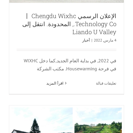
الإعلان الرسمي 丨 Chengdu Wixhc
Technology Co., المحدودة. انتقل إلى
Liando U Valley
4 مارس, 2022
|
أخبار
الحياة ليست تعمل فقط, ولكن أيضا مجموعة
من كرنفال الناس — تذكر رحلة يوم الخوخ
Longquanyi
في 2022, في بداية العام الجديد,كما دخل WIXHC
في فرحة Housewarming. مكتب الشركة
أخبار
على
تعليقات قبالة
اقرأ المزيد
الإعلان
الرسمي
丨
Chengdu
Wixhc
Technology
Co.,
المحدودة.