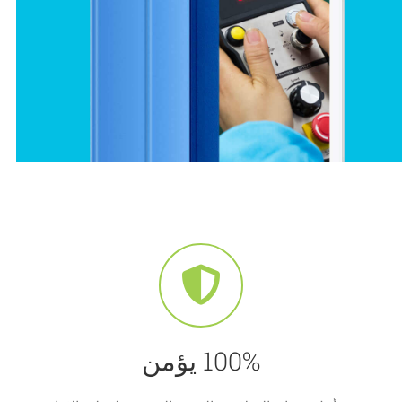
100% يؤمن