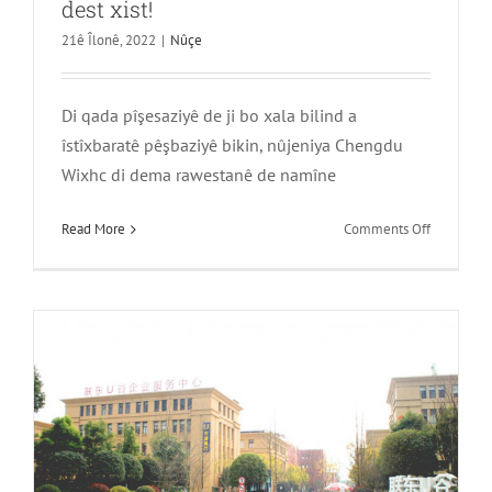
dest xist!
21ê Îlonê, 2022
|
Nûçe
Di qada pîşesaziyê de ji bo xala bilind a
Daxuyaniya fermî 丨 Chengdu Wixhc
îstîxbaratê pêşbaziyê bikin, nûjeniya Chengdu
Technology Co., LTD. berbi liando u
Wixhc di dema rawestanê de namîne
Valley ve çû
li
Read More
Comments Off
Nûçe
Mizgîn!
Chengdu
Wixhc
Destûrna
Patenta
Neteweyî
bi
dest
xist!