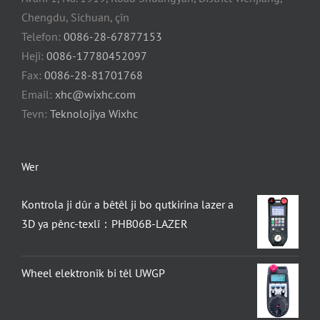
Chengdu, Sichuan, çîn
Telefon:
0086-28-67877153
Hejî:
0086-17780452097
Fax:
0086-28-81701768
Email:
xhc@wixhc.com
Tevn:
Teknolojiya Wixhc
Wer
Kontrola ji dûr a bêtêl ji bo qutkirina lazer a
3D ya pênc-texlî：PHB06B-LAZER
Wheel elektronîk bi têl UWGP