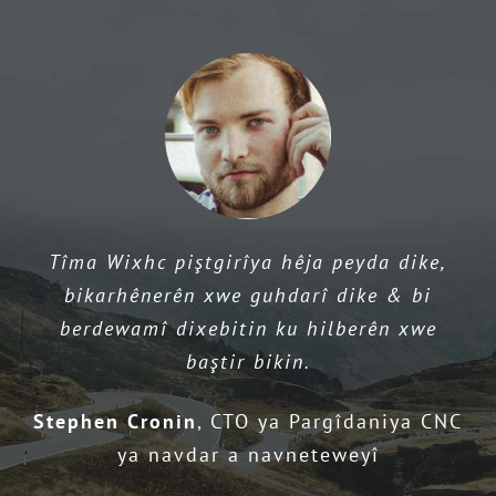
de
komek
karnavalê
mirovan
jî
—
Rêwîtiya
Roja
Longquany
Peach
Remembe
Tîma Wixhc piştgirîya hêja peyda dike,
Wow – Ez nizanim çi bêjim. Ev hilbera
bikarhênerên xwe guhdarî dike & bi
çêtirîn e ku min qet dîtiye. Ez mihendisê
berdewamî dixebitin ku hilberên xwe
sereke yê şîrketeke komê me, û ev hilber
baştir bikin.
ez şaş kirim.
Stephen Cronin
,
CTO ya Pargîdaniya CNC
Monsters Marketing
Mişterî
ya navdar a navneteweyî
ThemeForest