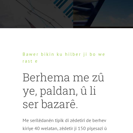
Bawer bikin ku hilber ji bo we
rast e
Berhema me zû
ye, paldan, û li
ser bazarê.
Me serîlêdanên tîpîk di zêdetirî de berhev
kiriye 40 welatan, zêdetir ji 150 pîşesazî û