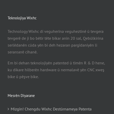
Teknolojiya Wixhc
Technology Wixhc di veguherîna veguheztinê û tevgera
tevgerê de ji bo bêtir tête bikar anîn 20 sal, Qebûlkirina
serlêdanên cûda yên bi deh hezaran pargîdaniyên li
seranserê cîhanê.
Em bi dehan teknolojiyên patented û tîmên R & D hene,
ku dikare hilberên hardware û nermalavê yên CNC xweş
bike û pêşve bike.
Mesrên Diyarane
Mizgîn! Chengdu Wixhc Destûrnameya Patenta