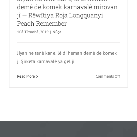
demê de komek karnavalê mirovan
jî — Rêwîtiya Roja Longquanyi
Peach Remember
10ê Tîrmehê, 2019
|
Nûçe
Jiyan ne tenê kar e, lê di heman demê de komek
ji Şirketa karnavalê ya gel jî
li
Read More
Comments Off
Jiyan
ne
tenê
kar
e,
lê
di
heman
demê