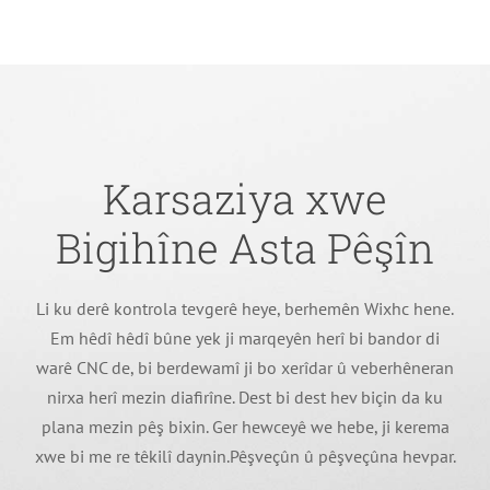
Karsaziya xwe
Bigihîne Asta Pêşîn
Li ku derê kontrola tevgerê heye, berhemên Wixhc hene.
Em hêdî hêdî bûne yek ji marqeyên herî bi bandor di
warê CNC de, bi berdewamî ji bo xerîdar û veberhêneran
nirxa herî mezin diafirîne. Dest bi dest hev biçin da ku
plana mezin pêş bixin. Ger hewceyê we hebe, ji kerema
xwe bi me re têkilî daynin.Pêşveçûn û pêşveçûna hevpar.