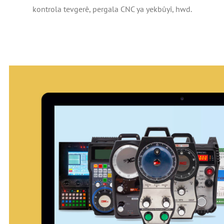
kontrola tevgerê, pergala CNC ya yekbûyî, hwd.