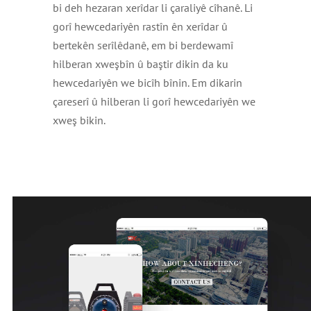
bi deh hezaran xerîdar li çaraliyê cîhanê. Li
gorî hewcedariyên rastîn ên xerîdar û
bertekên serîlêdanê, em bi berdewamî
hilberan xweşbîn û baştir dikin da ku
hewcedariyên we bicîh bînin. Em dikarin
çareserî û hilberan li gorî hewcedariyên we
xweş bikin.