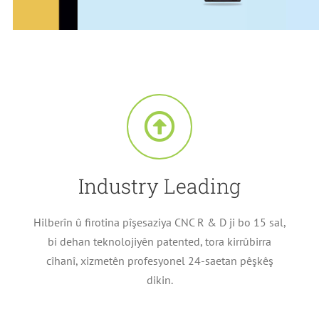
Industry Leading
Hilberîn û firotina pîşesaziya CNC R & D ji bo 15 sal,
bi dehan teknolojiyên patented, tora kirrûbirra
cîhanî, xizmetên profesyonel 24-saetan pêşkêş
dikin.