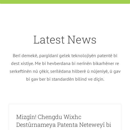
Latest News
Berî demekê, pargîdanî gelek teknolojiyên patentê bi
dest xistiye. Me bi hevberdana bi nerînên bikarhêner re
serkeftinên nû çêkir, serîlêdana hilberê û nûjeniyê, û gav
bi gav ber bi standardên bilind ve diçin.
Mizgîn! Chengdu Wixhc
Destûrnameya Patenta Neteweyî bi