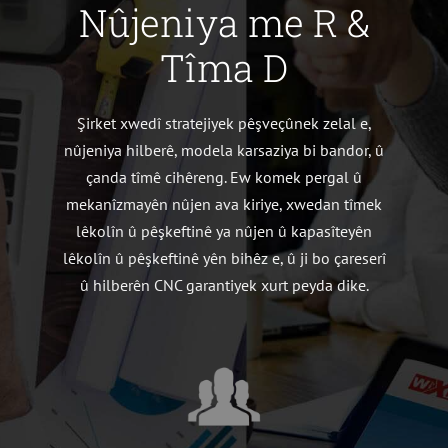
Nûjeniya me R &
Tîma D
Şirket xwedî stratejiyek pêşveçûnek zelal e,
nûjeniya hilberê, modela karsaziya bi bandor, û
çanda tîmê cihêreng. Ew komek pergal û
mekanîzmayên nûjen ava kiriye, xwedan tîmek
lêkolîn û pêşkeftinê ya nûjen û kapasîteyên
lêkolîn û pêşkeftinê yên bihêz e, û ji bo çareserî
û hilberên CNC garantiyek xurt peyda dike.