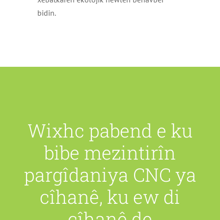
bidin.
Wixhc pabend e ku
bibe mezintirîn
pargîdaniya CNC ya
cîhanê, ku ew di
cîhanê de