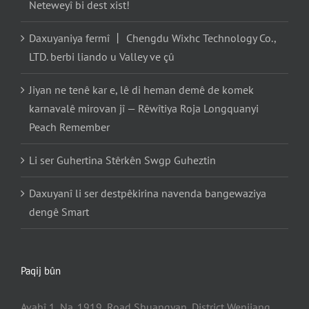
Neteweyî bi dest xist!
Daxuyaniya fermî 丨 Chengdu Wixhc Technology Co.,
LTD. berbi liando u Valley ve çû
Jiyan ne tenê kar e, lê di heman demê de komek
karnavalê mirovan jî — Rêwîtiya Roja Longquanyi
Peach Remember
Li ser Guhertina Stêrkên Swgp Guheztin
Daxuyanî li ser destpêkirina navenda bangewaziya
dengê Smart
Paqij bûn
Avahî 1, Na. 1919, Road Shuangyan, District Wenjiang,