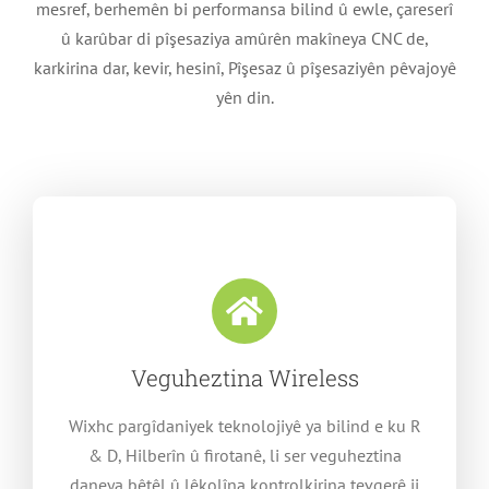
mesref, berhemên bi performansa bilind û ewle, çareserî
û karûbar di pîşesaziya amûrên makîneya CNC de,
karkirina dar, kevir, hesinî, Pîşesaz û pîşesaziyên pêvajoyê
yên din.
Veguheztina Wireless
Wixhc pargîdaniyek teknolojiyê ya bilind e ku R
& D, Hilberîn û firotanê, li ser veguheztina
daneya bêtêl û lêkolîna kontrolkirina tevgerê ji