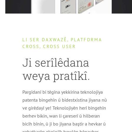
LI SER DAXWAZÊ, PLATFORMA
CROSS, CROSS USER
Ji serîlêdana
weya pratîkî.
Pargîdanî bi têgîna yekkirina teknolojiya
patenta bingehîn û bidestxistina jiyana nû
ve girêdayî ye! Teknolojiyên herî bingehîn
berhev bikin, wan li çareserî û hilberan
bicîh bînin, û ji bo jiyana baştir a hevkar û
xebatkarên ekolojîk hewlên bênavber