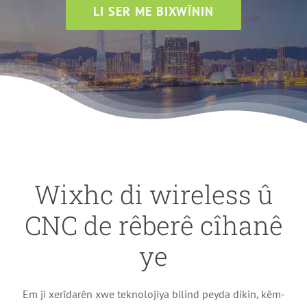
LI SER ME BIXWÎNIN
Wixhc di wireless û
CNC de rêberê cîhanê
ye
Em ji xerîdarên xwe teknolojiya bilind peyda dikin, kêm-