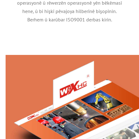
operasyonê û rêwerzên operasyonê yên bêkêmasî
hene, û bi hişkî pêvajoya hilberînê bişopînin.
Berhem û karûbar ISO9001 derbas kirin.