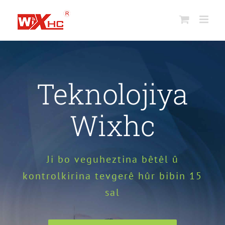
Skip
nav
naverokê
Teknolojiya
Wixhc
Ji bo veguheztina bêtêl û
kontrolkirina tevgerê hûr bibin 15
sal