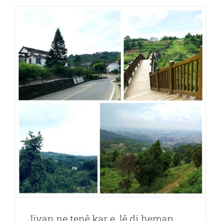
丨
Chengdu
Wixhc
Technolog
Co.,
LTD.
berbi
liando
u
Valley
ve
çû
Jiyan ne tenê kar e, lê di heman