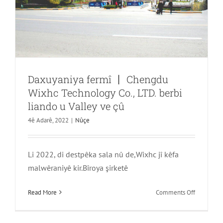
Daxuyaniya fermî 丨 Chengdu
Wixhc Technology Co., LTD. berbi
liando u Valley ve çû
Jiyan ne tenê kar e, lê di heman demê
4ê Adarê, 2022
|
Nûçe
de komek karnavalê mirovan jî —
Rêwîtiya Roja Longquanyi Peach
Li 2022, di destpêka sala nû de,Wixhc jî kêfa
Remember
malwêraniyê kir.Bîroya şirketê
Nûçe
li
Read More
Comments Off
Daxuyaniy
fermî