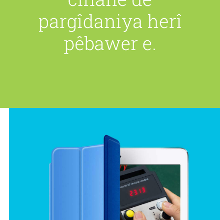
pargîdaniya herî
pêbawer e.