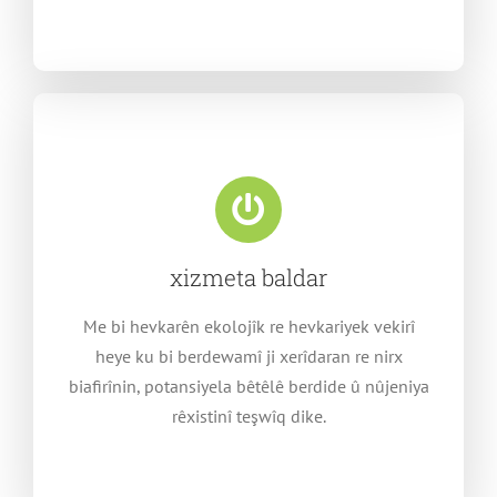
xizmeta baldar
Me bi hevkarên ekolojîk re hevkariyek vekirî
heye ku bi berdewamî ji xerîdaran re nirx
biafirînin, potansiyela bêtêlê berdide û nûjeniya
rêxistinî teşwîq dike.