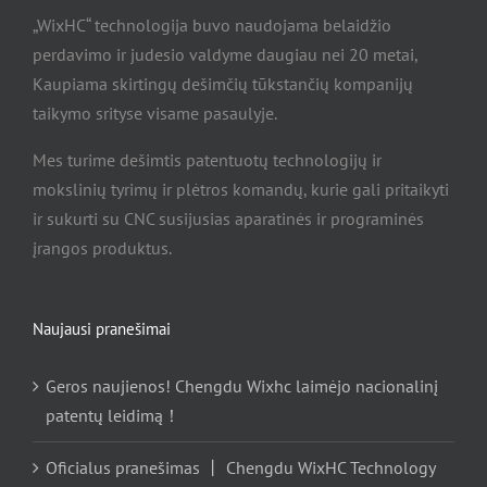
dienos
„WixHC“ technologija buvo naudojama belaidžio
kelionę
perdavimo ir judesio valdyme daugiau nei 20 metai,
Kaupiama skirtingų dešimčių tūkstančių kompanijų
taikymo srityse visame pasaulyje.
Mes turime dešimtis patentuotų technologijų ir
mokslinių tyrimų ir plėtros komandų, kurie gali pritaikyti
ir sukurti su CNC susijusias aparatinės ir programinės
įrangos produktus.
Naujausi pranešimai
Geros naujienos! Chengdu Wixhc laimėjo nacionalinį
patentų leidimą！
Oficialus pranešimas 丨 Chengdu WixHC Technology