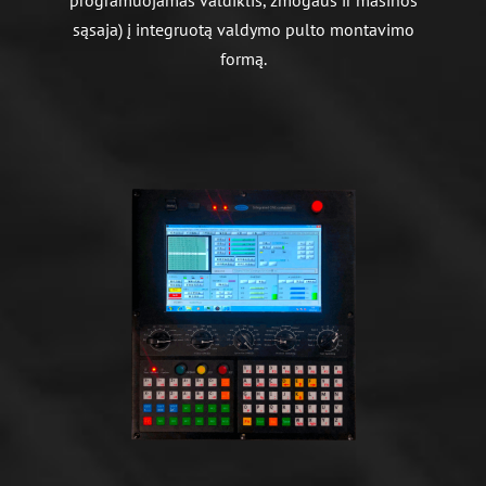
programuojamas valdiklis, žmogaus ir mašinos
sąsaja) į integruotą valdymo pulto montavimo
formą.