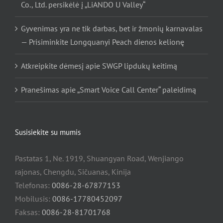
Co., Ltd. persikėlė į „LiANDO U Valley“
Gyvenimas yra ne tik darbas, bet ir žmonių karnavalas
— Prisiminkite Longquanyi Peach dienos kelionę
Atkreipkite dėmesį apie SWGP lipdukų keitimą
Pranešimas apie „Smart Voice Call Center“ paleidimą
Susisiekite su mumis
Pastatas 1, Ne. 1919, Shuangyan Road, Wenjiango
rajonas, Chengdu, Sičuanas, Kinija
Telefonas:
0086-28-67877153
Mobilusis:
0086-17780452097
Faksas:
0086-28-81701768