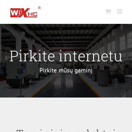
Pereikite
prie
turinio
Pirkite internetu
Pirkite mūsų gaminį
Belaidis
nuotolinio
valdymo pultas
Laidinis