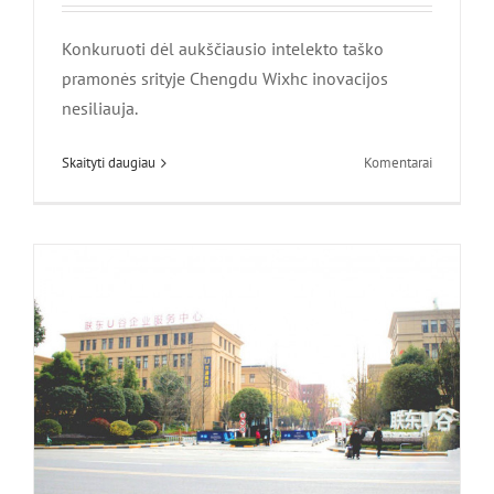
Konkuruoti dėl aukščiausio intelekto taško
Oficialus pranešimas 丨 Chengdu
pramonės srityje Chengdu Wixhc inovacijos
WixHC Technology Co., Ltd. persikėlė į
nesiliauja.
„LiANDO U Valley“
ant
Skaityti daugiau
Komentarai
Naujienos
Geros
naujienos!
Chengdu
Wixhc
laimėjo
nacionalin
patentų
leidimą！