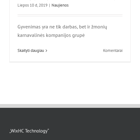
Liepos 10 d, 2019
|
Naujienos
Gyvenimas yra ne tik darbas, bet ir žmonių
karnavalinės kompanijos grupė
ant
Skaityti daugiau
Komentarai
Gyvenima
yra
ne
tik
darbas,
bet
ir
žmonių
karnavalas
—
Prisiminki
Longquany
„WixHC Technology“
Peach