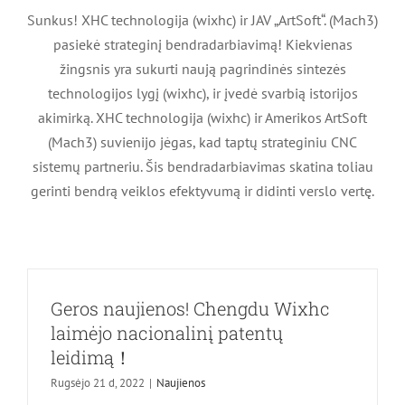
Sunkus! XHC technologija (wixhc) ir JAV „ArtSoft“. (Mach3)
pasiekė strateginį bendradarbiavimą! Kiekvienas
žingsnis yra sukurti naują pagrindinės sintezės
technologijos lygį (wixhc), ir įvedė svarbią istorijos
akimirką. XHC technologija (wixhc) ir Amerikos ArtSoft
(Mach3) suvienijo jėgas, kad taptų strateginiu CNC
sistemų partneriu. Šis bendradarbiavimas skatina toliau
gerinti bendrą veiklos efektyvumą ir didinti verslo vertę.
Geros naujienos! Chengdu Wixhc
laimėjo nacionalinį patentų
leidimą！
Rugsėjo 21 d, 2022
|
Naujienos