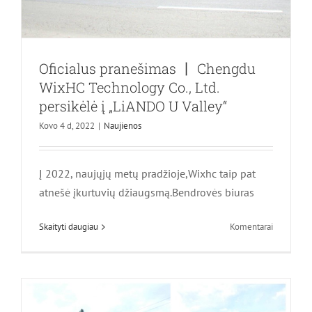
Oficialus pranešimas 丨 Chengdu
WixHC Technology Co., Ltd.
persikėlė į „LiANDO U Valley“
Kovo 4 d, 2022
|
Naujienos
Gyvenimas yra ne tik darbas, bet ir
žmonių karnavalas — Prisiminkite
Longquanyi Peach dienos kelionę
Į 2022, naujųjų metų pradžioje,Wixhc taip pat
atnešė įkurtuvių džiaugsmą.Bendrovės biuras
Naujienos
ant
Skaityti daugiau
Komentarai
Oficialus
pranešima
丨
Chengdu
WixHC