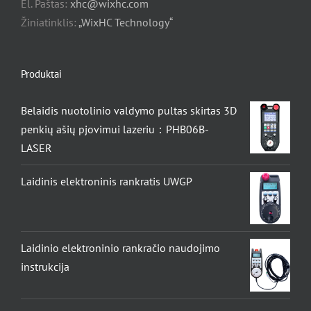
El. Paštas:
xhc@wixhc.com
Žiniatinklis:
„WixHC Technology“
Produktai
Belaidis nuotolinio valdymo pultas skirtas 3D
penkių ašių pjovimui lazeriu：PHB06B-
LASER
Laidinis elektroninis rankratis UWGP
Laidinio elektroninio rankračio naudojimo
instrukcija