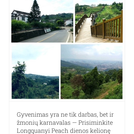
Technolog
Co.,
Ltd.
persikėlė
į
„LiANDO
U
Valley“
Gyvenimas yra ne tik darbas, bet ir
žmonių karnavalas — Prisiminkite
Longquanyi Peach dienos kelionę