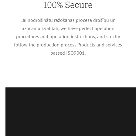
100%
Secure
Lai nodrošinātu ražošanas procesa drošību un
uzticamu kvalitāti,
we have perfect operation
procedures and operation instructions
,
and strictly
follow the production process.Products and services
passed ISO9001
.