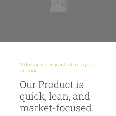
Make sure the product is right
for you
Our Product is
quick
,
lean
,
and
market-focused
.