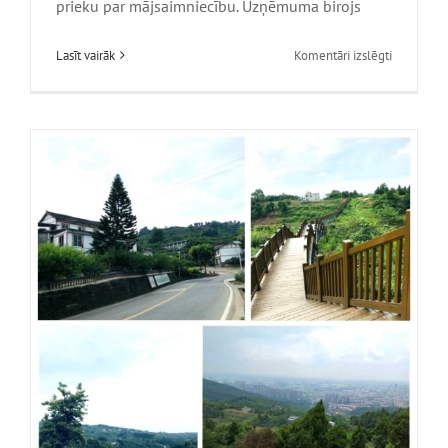
prieku par mājsaimniecību. Uzņēmuma birojs
Jaunums
uz
Lasīt vairāk
Komentāri izslēgti
Oficiālais
paziņojum
丨
Chengdu
Wixhc
Technolog
Co.,
Ltd.
Pārvietots
uz
Liando
U
ieleju