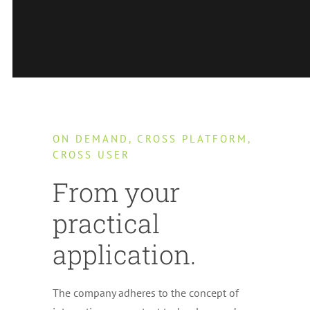
ON DEMAND
,
CROSS PLATFORM
,
CROSS USER
From your
practical
application
.
The company adheres to the concept of