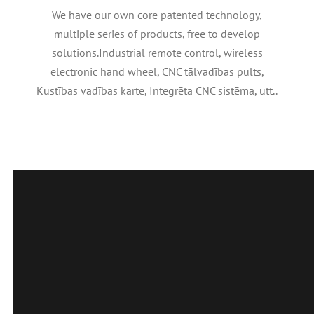
We have our own core patented technology
,
multiple series of products
,
free to develop
solutions.Industrial remote control
,
wireless
electronic hand wheel
, CNC tālvadības pults,
Kustības vadības karte, Integrēta CNC sistēma, utt..