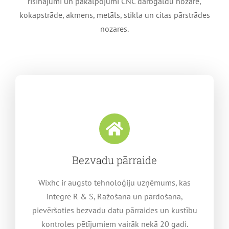
risinājumi un pakalpojumi CNC darbgaldu nozarē,
kokapstrāde, akmens, metāls, stikla un citas pārstrādes
nozares.
Bezvadu pārraide
Wixhc ir augsto tehnoloģiju uzņēmums, kas
integrē R & S, Ražošana un pārdošana,
pievēršoties bezvadu datu pārraides un kustību
kontroles pētījumiem vairāk nekā 20 gadi.