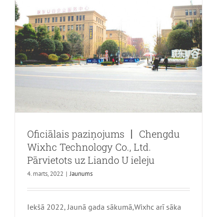
nacionālo
patentu
atļauju！
Oficiālais paziņojums 丨 Chengdu
Wixhc Technology Co., Ltd.
Pārvietots uz Liando U ieleju
4. marts, 2022
|
Jaunums
Dzīve ir ne tikai darbs, bet arī cilvēku
karnevāla grupa — Atcerieties
Longquanyi Peach dienas ceļojumu
Iekšā 2022, Jaunā gada sākumā,Wixhc arī sāka