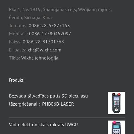
Ēka 1, Ne. 1919, Šuangjanas ceļš, Wenjiang rajons,
Čendu, Sičuaņa, Ķīna
Telefons:
0086-28-67877153
Mobilais:
0086-17780452097
Fakss:
0086-28-81701768
E -pasts:
xhc@wixhc.com
Tīkls:
Wixhc tehnoloģija
Produkti
Bezvadu tālvadības pults 3D piecu asu
lāzergriešanai：PHB06B-LASER
Vadu elektroniskais rokrats UWGP