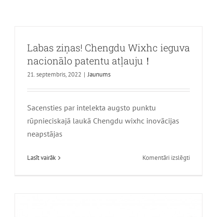
Labas ziņas! Chengdu Wixhc ieguva
nacionālo patentu atļauju！
21. septembris, 2022
|
Jaunums
Sacensties par intelekta augsto punktu
Oficiālais paziņojums 丨 Chengdu
rūpnieciskajā laukā Chengdu wixhc inovācijas
Wixhc Technology Co., Ltd. Pārvietots
neapstājas
uz Liando U ieleju
uz
Lasīt vairāk
Komentāri izslēgti
Jaunums
Labas
ziņas!
Chengdu
Wixhc
ieguva