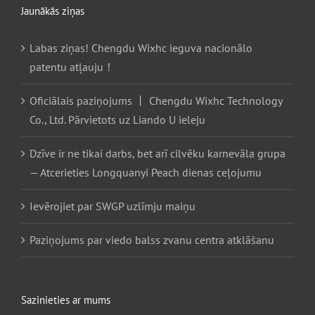
Jaunākās ziņas
Labas ziņas! Chengdu Wixhc ieguva nacionālo
patentu atļauju！
Oficiālais paziņojums 丨 Chengdu Wixhc Technology
Co., Ltd. Pārvietots uz Liando U ieleju
Dzīve ir ne tikai darbs, bet arī cilvēku karnevāla grupa
— Atcerieties Longquanyi Peach dienas ceļojumu
Ievērojiet par SWGP uzlīmju maiņu
Paziņojums par viedo balss zvanu centra atklāšanu
Sazinieties ar mums