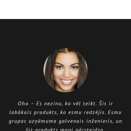
tikai
darbs,
bet
arī
cilvēku
karnevāla
grupa
—
Atcerietie
Longquany
Peach
dienas
ceļojumu
Wixhc komanda nodrošina lielisku
Oho – Es nezinu, ko vēl teikt. Šis ir
atbalstu, uzklausa savus lietotājus &
labākais produkts, ko esmu redzējis. Esmu
nepārtraukti strādā, lai uzlabotu savu
grupas uzņēmuma galvenais inženieris, un
produktu.
šis produkts mani pārsteidza.