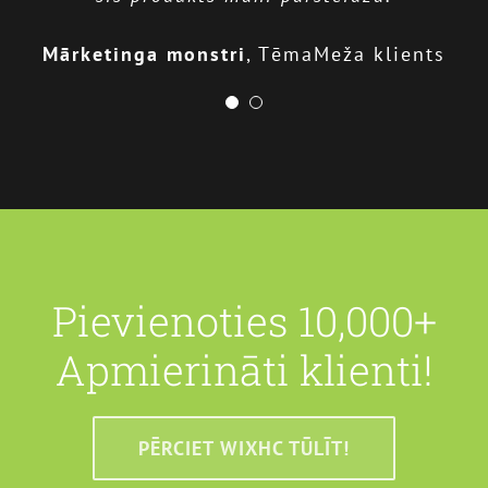
Stīvens Kronins
Starptautiski slavenā
Mārketinga monstri
,
TēmaMeža klients
CNC uzņēmuma CTO
Pievienoties 10,000+
Apmierināti klienti!
PĒRCIET WIXHC TŪLĪT!