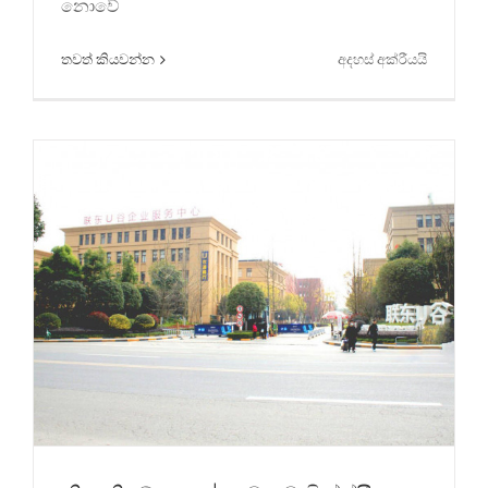
නොවේ
නිම්නය වෙත ගෙන යන ලදී
මත
තවත් කියවන්න
අදහස් අක්රීයයි
පුවත්
ශුභාරංචිය!
චෙංගඩු
වික්ස්ක්
ජාතික
පේටන්ට්
බලපත්ර
අවසරය
දිනා
ගත්තේය!