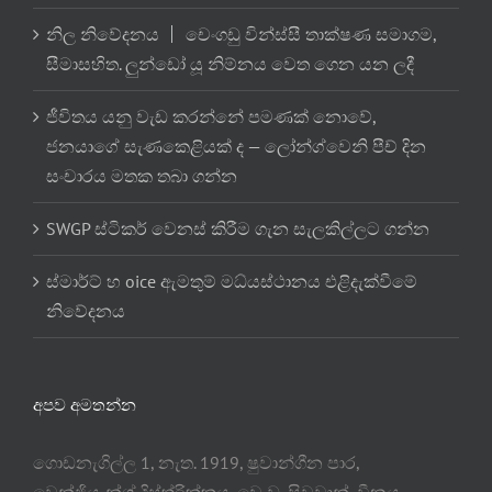
නිල නිවේදනය 丨 චෙංගඩු වින්ස්සී තාක්ෂණ සමාගම,
සීමාසහිත. ලුන්ඩෝ යූ නිම්නය වෙත ගෙන යන ලදී
ජීවිතය යනු වැඩ කරන්නේ පමණක් නොවේ,
ජනයාගේ සැණකෙළියක් ද — ලෝන්ග්වෙනි පීච් දින
සංචාරය මතක තබා ගන්න
SWGP ස්ටිකර් වෙනස් කිරීම ගැන සැලකිල්ලට ගන්න
ස්මාර්ට් හ oice ඇමතුම් මධ්යස්ථානය එළිදැක්වීමේ
නිවේදනය
අපව අමතන්න
ගොඩනැගිල්ල 1, නැත. 1919, ෂුවාන්ගීන පාර,
වෙන්ජියැන්ග් දිස්ත්රික්කය, චෙංඩු, සිචුවාන්, චීනය