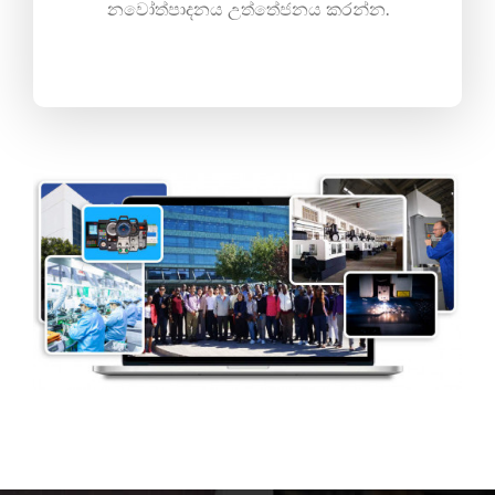
නවෝත්පාදනය උත්තේජනය කරන්න.