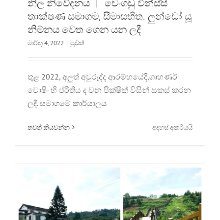
නිල නිවේදනය 丨 චෙංගඩු වින්ස්සී
තාක්ෂණ සමාගම, සීමාසහිත. ලුන්ඩෝ යූ
නිම්නය වෙත ගෙන යන ලදී
මාර්තු 4, 2022
|
පුවත්
ජීවිතය යනු වැඩ කරන්නේ පමණක්
නොවේ, ජනයාගේ සැණකෙළියක් ද —
තුළ 2022, අලුත් අවුරුද්ද ආරම්භයේදී,ගෘහණර්
ලෝන්ග්වෙනි පීච් දින සංචාරය මතක තබා
වොෂිං හි ප්රීතිය ද වන පික්ෂික් විසින් සකස් කරන
ගන්න
ලදී. සමාගමේ කාර්යාලය
පුවත්
මත
තවත් කියවන්න
අදහස් අක්රීයයි
නිල
නිවේදනය
丨
චෙංගඩු
වින්ස්සී
තාක්ෂණ
සමාගම,
සීමාසහිත.
ලුන්ඩෝ