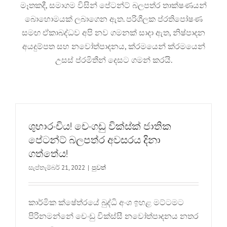
මෑතකදී, සමාගම විසින් පේටන්ට් බලපත්ර තාක්ෂණයන්
බොහොමයක් ලබාගෙන ඇත. පරිශීලක ප්රතිපෝෂණ
සමඟ ඒකාබද්ධව අපි නව ගමනක් සාදා ඇත, නිෂ්පාදන
අයදුම්පත සහ නවෝත්පාදනය, ක්රමයෙන් ක්රමයෙන්
උසස් ප්රමිතීන් දෙසට ගමන් කරයි.
ශුභාරංචිය! චෙංගඩු වික්ස්ක් ජාතික
පේටන්ට් බලපත්ර අවසරය දිනා
ගත්තේය!
සැප්තැම්බර් 21, 2022
|
පුවත්
කාර්මික ක්ෂේත්රයේ බුද්ධි අංශ ඉහළ මට්ටමට
නිල නිවේදනය 丨 චෙංගඩු වින්ස්සී
පිරිනමන්නේ චෙංඩු වික්ස්සී නවෝත්පාදනය නතර
තාක්ෂණ සමාගම, සීමාසහිත. ලුන්ඩෝ යූ