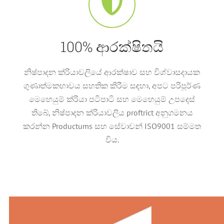
100% ආරක්ෂිතයි
නිෂ්පාදන ක්රියාවලියේ ආරක්ෂාව සහ විශ්වාසදායක
ගුණාත්මකභාවය සහතික කිරීම සඳහා, අපට පරිපූර්ණ
මෙහෙයුම් ක්රියා පටිපාටි සහ මෙහෙයුම් උපදෙස්
තිබේ, නිෂ්පාදන ක්රියාවලිය proftrict අනුගමනය
කරන්න Productums සහ සේවාවන් ISO9001 සම්මත
විය.