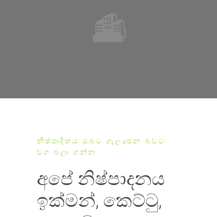
නිෂ්පාදිතය ඔබට ගැලපෙන බවට
වග බලා ගන්න
අපේ නිෂ්පාදනය
ඉක්මන්, කෙට්ටු,