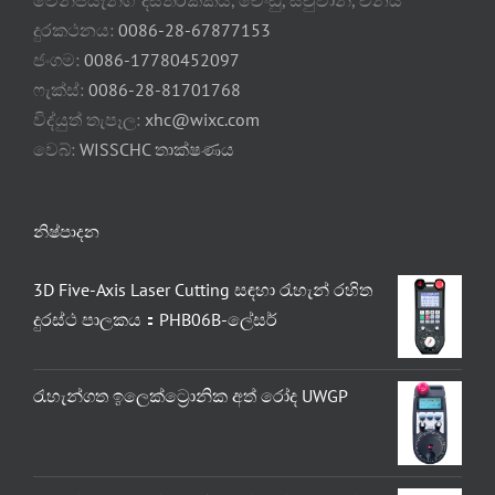
දුරකථනය:
0086-28-67877153
ජංගම:
0086-17780452097
ෆැක්ස්:
0086-28-81701768
විද්යුත් තැපෑල:
xhc@wixc.com
වෙබ්:
WISSCHC තාක්ෂණය
නිෂ්පාදන
3D Five-Axis Laser Cutting සඳහා රැහැන් රහිත
දුරස්ථ පාලකය：PHB06B-ලේසර්
රැහැන්ගත ඉලෙක්ට්‍රොනික අත් රෝද UWGP