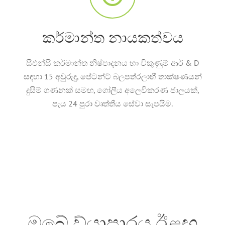
කර්මාන්ත නායකත්වය
සීඑන්සී කර්මාන්ත නිෂ්පාදනය හා විකුණුම් ආර් & D
සඳහා 15 අවුරුදු, පේටන්ට් බලපත්රලාභී තාක්ෂණයන්
දුසිම් ගණනක් සමඟ, ගෝලීය අලෙවිකරණ ජාලයක්,
පැය 24 පුරා වෘත්තීය සේවා සැපයීම.
ඔබේ ව්යාපාරය ඊළඟ