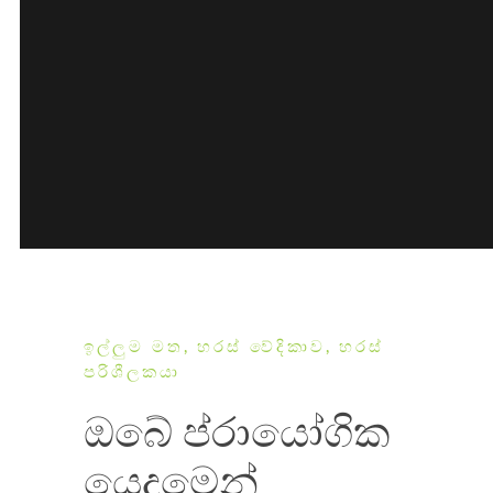
ඉල්ලුම මත, හරස් වේදිකාව, හරස්
පරිශීලකයා
ඔබේ ප්රායෝගික
යෙදුමෙන්.