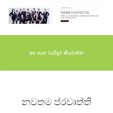
අප ගැන වැඩිදුර කියවන්න
නවතම ප්රවෘත්ති