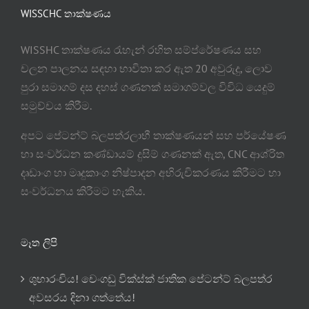
WISSCHC තාක්ෂණය
WISSHC තාක්ෂණය රැහැන් රහිත සම්ප්රේෂණය සහ
චලන පාලනය සඳහා භාවිතා කර ඇත 20 අවුරුදු, ලොව
පුරා සමාගම් දස දහස් ගණනක් සමාගම්වල විවිධ යෙදුම්
සමුච්චය කිරීම.
අපට පේටන්ට් බලපත්රලාභී තාක්ෂණයන් සහ පර්යේෂණ
හා සංවර්ධන කණ්ඩායම් දුසිම් ගණනක් ඇත, CNC ආශ්රිත
දෘඩාංග හා මෘදුකාංග නිෂ්පාදන අභිරුචිකරණය කිරීමට හා
සංවර්ධනය කිරීමට හැකිය.
මෑත ලිපි
ශුභාරංචිය! චෙංගඩු වික්ස්ක් ජාතික පේටන්ට් බලපත්ර
අවසරය දිනා ගත්තේය!