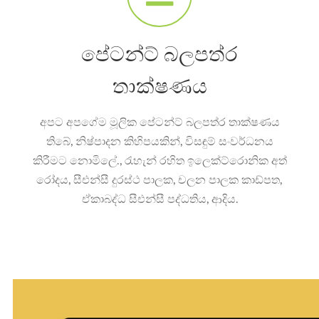
පේටන්ට් බලපත්ර
තාක්ෂණය
අපට අපගේම මූලික පේටන්ට් බලපත්ර තාක්ෂණය
තිබේ, නිෂ්පාදන කිහිපයකින්, විසඳුම් සංවර්ධනය
කිරීමට නොමිලේ., රැහැන් රහිත ඉලෙක්ට්රොනික අත්
රෝදය, සීඑන්සී දුරස්ථ පාලක, චලන පාලක කාඩ්පත,
ඒකාබද්ධ සීඑන්සී පද්ධතිය, ආදිය.