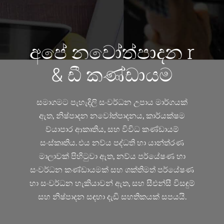
අපේ නවෝත්පාදන r
& ඩී කණ්ඩායම
සමාගමට පැහැදිලි සංවර්ධන උපාය මාර්ගයක්
ඇත, නිෂ්පාදන නවෝත්පාදනය, කාර්යක්ෂම
ව්යාපාර ආකෘතිය, සහ විවිධ කණ්ඩායම්
සංස්කෘතිය. එය නව්ය පද්ධති හා යාන්ත්රණ
මාලාවක් පිහිටුවා ඇත, නව්ය පර්යේෂණ හා
සංවර්ධන කණ්ඩායමක් සහ ශක්තිමත් පර්යේෂණ
හා සංවර්ධන හැකියාවන් ඇත, සහ සීඑන්සී විසඳුම්
සහ නිෂ්පාදන සඳහා දැඩි සහතිකයක් සපයයි.