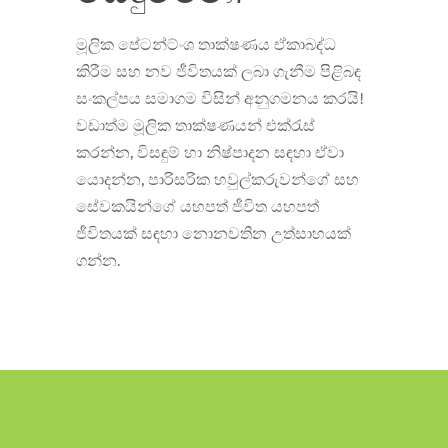
මූලික පේටන්ට්ංශ තාක්ෂණය ඒකාබද්ධ
කිරීම සහ නව ජීවිතයක් ලබා ගැනීම පිළිබඳ
සංකල්පය සමාගම විසින් අනුගමනය කරයි!
වඩාත්ම මූලික තාක්ෂණයන් එක්රැස්
කරන්න, විසඳුම් හා නිෂ්පාදන සඳහා ඒවා
යොදන්න, පාරිසරික හවුල්කරුවන්ගේ සහ
සේවකයින්ගේ යහපත් ජීවිත යහපත්
ජීවිතයක් සඳහා නොනවතින උත්සාහයක්
ගන්න.