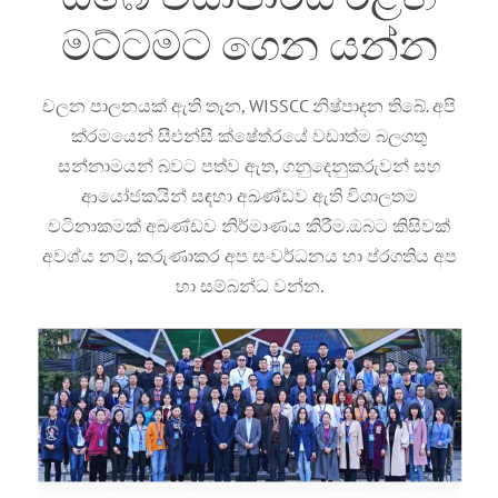
මට්ටමට ගෙන යන්න
චලන පාලනයක් ඇති තැන, WISSCC නිෂ්පාදන තිබේ. අපි
ක්රමයෙන් සීඑන්සී ක්ෂේත්රයේ වඩාත්ම බලගතු
සන්නාමයන් බවට පත්ව ඇත, ගනුදෙනුකරුවන් සහ
ආයෝජකයින් සඳහා අඛණ්ඩව ඇති විශාලතම
වටිනාකමක් අඛණ්ඩව නිර්මාණය කිරීම.ඔබට කිසිවක්
අවශ්ය නම්, කරුණාකර අප සංවර්ධනය හා ප්රගතිය අප
හා සම්බන්ධ වන්න.