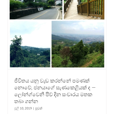
යූ
නිම්නය
වෙත
ගෙන
යන
ලදී
ජීවිතය යනු වැඩ කරන්නේ පමණක්
නොවේ, ජනයාගේ සැණකෙළියක් ද —
ලෝන්ග්වෙනි පීච් දින සංචාරය මතක
තබා ගන්න
ජූලි 10, 2019
|
පුවත්