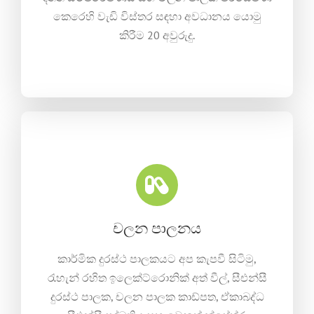
කෙරෙහි වැඩි විස්තර සඳහා අවධානය යොමු
කිරීම 20 අවුරුදු.
චලන පාලනය
කාර්මික දුරස්ථ පාලකයට අප කැපවී සිටිමු,
රැහැන් රහිත ඉලෙක්ට්රොනික් අත් වීල්, සීඑන්සී
දුරස්ථ පාලක, චලන පාලක කාඩ්පත, ඒකාබද්ධ