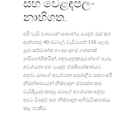
සහ වෙළඳපල-
නාභිගත.
අපි වැඩි වශයෙන් සාමාන්ය යෙදුම් රැස් කර
ඇත්තෙමු 40 රටවල්, වැඩියෙන් 150 ලොව
පුරා කර්මාන්ත හා දස දහස් ගණනක්
පාරිභෝගිකයින්. ගනුදෙනුකරුවන්ගේ සැබෑ
අවශ්යතා සහ යෙදුම් ප්රතිපෝෂණයට
අනුව, ඔබගේ අවශ්යතා සපුරාලීම සඳහා අපි
නිරන්තරයෙන් නිෂ්පාදන ප්රශස්ත කර
වැඩිදියුණු කරමු. ඔබගේ අවශ්යතා අනුව
අපට විසඳුම් සහ නිෂ්පාදන අභිරුචිකරණය
කළ හැකිය.