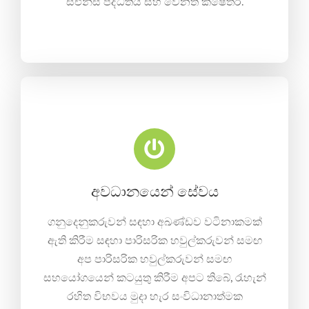
සීඑන්සී පද්ධතිය සහ වෙනත් ක්ෂේත්ර.
අවධානයෙන් සේවය
ගනුදෙනුකරුවන් සඳහා අඛණ්ඩව වටිනාකමක්
ඇති කිරීම සඳහා පාරිසරික හවුල්කරුවන් සමඟ
අප පාරිසරික හවුල්කරුවන් සමඟ
සහයෝගයෙන් කටයුතු කිරීම අපට තිබේ, රැහැන්
රහිත විභවය මුදා හැර සංවිධානාත්මක