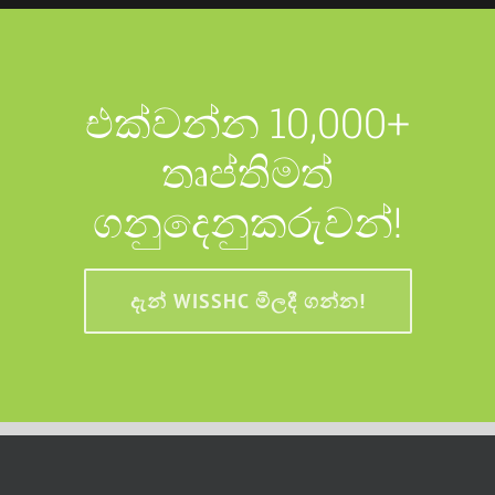
එක්වන්න 10,000+
තෘප්තිමත්
ගනුදෙනුකරුවන්!
දැන් WISSHC මිලදී ගන්න!