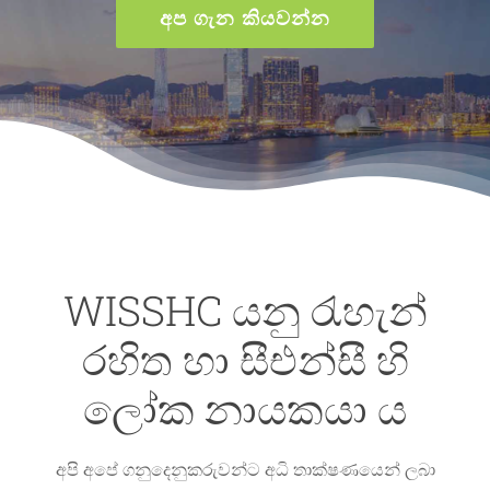
අප ගැන කියවන්න
WISSHC යනු රැහැන්
රහිත හා සීඑන්සී හි
ලෝක නායකයා ය
අපි අපේ ගනුදෙනුකරුවන්ට අධි තාක්ෂණයෙන් ලබා