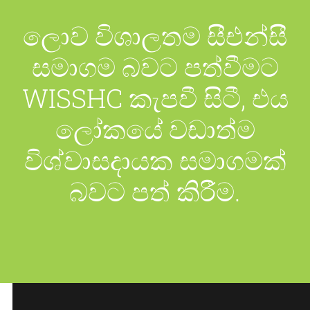
ලොව විශාලතම සීඑන්සී
සමාගම බවට පත්වීමට
WISSHC කැපවී සිටී, එය
ලෝකයේ වඩාත්ම
විශ්වාසදායක සමාගමක්
බවට පත් කිරීම.