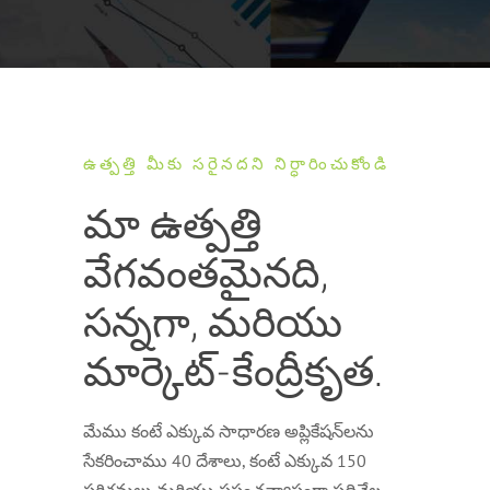
ఉత్పత్తి మీకు సరైనదని నిర్ధారించుకోండి
మా ఉత్పత్తి
వేగవంతమైనది,
సన్నగా, మరియు
మార్కెట్-కేంద్రీకృత.
మేము కంటే ఎక్కువ సాధారణ అప్లికేషన్‌లను
సేకరించాము 40 దేశాలు, కంటే ఎక్కువ 150