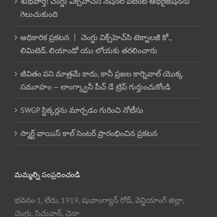
శుభవార్త! చెంగ్డు విక్స్‌హెచ్‌సి నేషనల్ పేటెంట్ ఆథరైజేషన్‌ను
గెలుచుకుంది
అధికారిక ప్రకటన 丨 చెంగ్డు విక్స్‌హెచ్‌సి టెక్నాలజీ కో.,
లిమిటెడ్. లియాండో యు లోయకు తరలించారు
జీవితం పని మాత్రమే కాదు, కానీ ప్రజల కార్నివాల్ యొక్క
సమూహం — లాంగ్క్వానీ పీచ్ డే ట్రిప్ గుర్తుంచుకోండి
SWGP స్టిక్కర్లను మార్చడం గురించి నోటీసు
స్మార్ట్ వాయిస్ కాల్ సెంటర్ ప్రారంభించిన ప్రకటన
మమ్మల్ని సంప్రదించండి
భవనం 1, లేదు. 1919, షువాంగ్యాన్ రోడ్, వెన్జియాంగ్ జిల్లా,
చెంగ్డు, సిచువాన్, చైనా