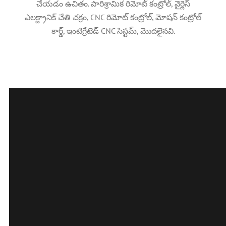
చేయడం ఉచితం. పారిశ్రామిక రిమోట్ కంట్రోల్, వైర్లెస్
ఎలక్ట్రానిక్ చేతి చక్రం, CNC రిమోట్ కంట్రోల్, మోషన్ కంట్రోల్
కార్డ్, ఇంటిగ్రేటెడ్ CNC సిస్టమ్, మొదలైనవి.