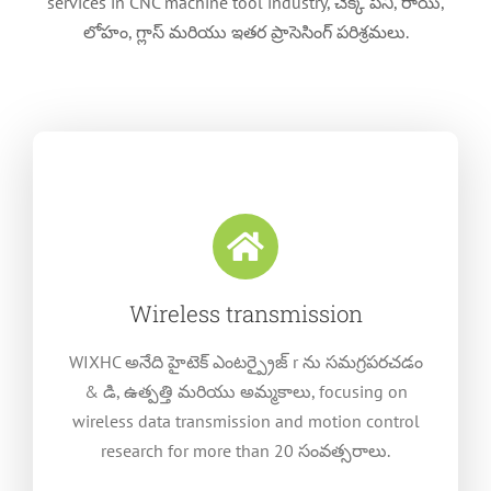
services in CNC machine tool industry
, చెక్క పని, రాయి,
లోహం, గ్లాస్ మరియు ఇతర ప్రాసెసింగ్ పరిశ్రమలు.
Wireless transmission
WIXHC అనేది హైటెక్ ఎంటర్ప్రైజ్ r ను సమగ్రపరచడం
& డి, ఉత్పత్తి మరియు అమ్మకాలు,
focusing on
wireless data transmission and motion control
research for more than
20 సంవత్సరాలు.