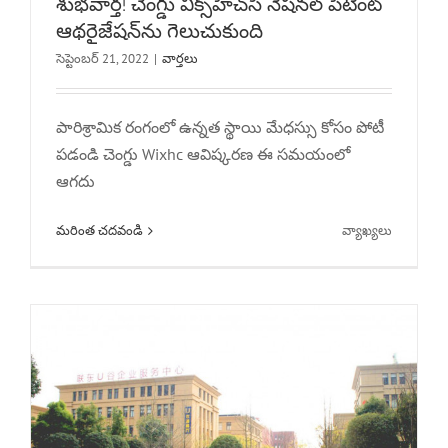
శుభవార్త! చెంగ్డు విక్స్‌హెచ్‌సి నేషనల్ పేటెంట్
ఆథరైజేషన్‌ను గెలుచుకుంది
సెప్టెంబర్ 21, 2022
|
వార్తలు
పారిశ్రామిక రంగంలో ఉన్నత స్థాయి మేధస్సు కోసం పోటీ
అధికారిక ప్రకటన 丨 చెంగ్డు విక్స్‌హెచ్‌సి టెక్నాలజీ
పడండి చెంగ్డు Wixhc ఆవిష్కరణ ఈ సమయంలో
కో., లిమిటెడ్. లియాండో యు లోయకు
ఆగదు
తరలించారు
ఆన్
మరింత చదవండి
వ్యాఖ్యలు
వార్తలు
శుభవార్త!
చెంగ్డు
విక్స్‌హెచ్‌సి
నేషనల్
పేటెంట్
ఆథరైజేషన్
గెలుచుకుం