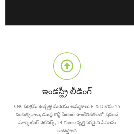
ఇండస్ట్రీ లీడింగ్
CNC పరిశ్రమ ఉత్పత్తి మరియు అమ్మకాలు R & D కోసం 15
సంవత్సరాలు, డజన్ల కొద్దీ పేటెంట్ సాంకేతికతలతో, ప్రపంచ
మార్కెటింగ్ నెట్‌వర్క్, 24 గంటల వృత్తిపరమైన సేవలను
అందిస్తోంది.