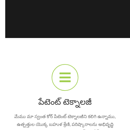
పేటెంట్ టెక్నాలజీ
మేము మా స్వంత కోర్ పేటెంట్ టెక్నాలజీని కలిగి ఉన్నాము,
ఉత్పత్తుల యొక్క బహుళ శ్రేణి, పరిష్కారాలను అభివృద్ధి