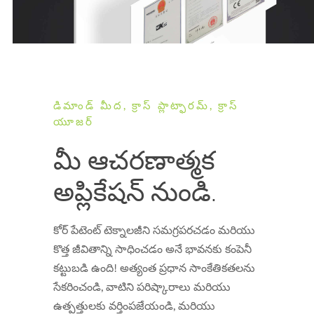
డిమాండ్ మీద, క్రాస్ ప్లాట్ఫారమ్, క్రాస్
యూజర్
మీ ఆచరణాత్మక
అప్లికేషన్ నుండి.
కోర్ పేటెంట్ టెక్నాలజీని సమగ్రపరచడం మరియు
కొత్త జీవితాన్ని సాధించడం అనే భావనకు కంపెనీ
కట్టుబడి ఉంది! అత్యంత ప్రధాన సాంకేతికతలను
సేకరించండి, వాటిని పరిష్కారాలు మరియు
ఉత్పత్తులకు వర్తింపజేయండి, మరియు