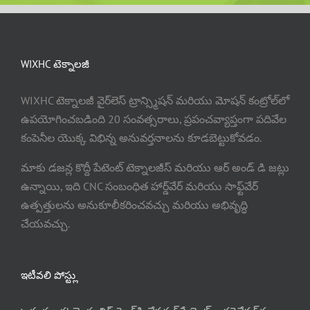
WIXHC టెక్నాలజీ
WIXHC టెక్నాలజీ వైర్‌లెస్ ట్రాన్స్మిషన్ మరియు మోషన్ కంట్రోల్‌లో
ఉపయోగించబడింది 20 సంవత్సరాలు, ప్రపంచవ్యాప్తంగా పదివేల
కంపెనీల యొక్క విభిన్న అనువర్తనాలను కూడబెట్టుకోవడం.
మాకు డజన్ల కొద్దీ పేటెంట్ టెక్నాలజీస్ మరియు ఆర్ అండ్ డి జట్లు
ఉన్నాయి, ఇది CNC సంబంధిత హార్డ్‌వేర్ మరియు సాఫ్ట్‌వేర్
ఉత్పత్తులను అనుకూలీకరించవచ్చు మరియు అభివృద్ధి
చేయవచ్చు.
ఇటీవలి పోస్ట్లు