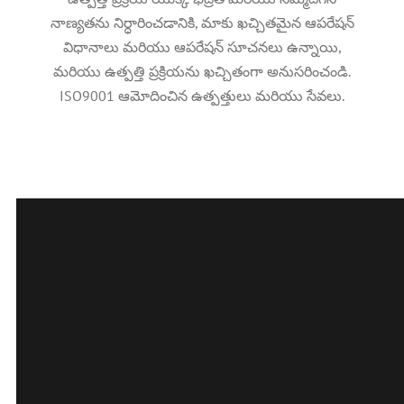
నాణ్యతను నిర్ధారించడానికి, మాకు ఖచ్చితమైన ఆపరేషన్
విధానాలు మరియు ఆపరేషన్ సూచనలు ఉన్నాయి,
మరియు ఉత్పత్తి ప్రక్రియను ఖచ్చితంగా అనుసరించండి.
ISO9001 ఆమోదించిన ఉత్పత్తులు మరియు సేవలు.