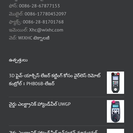
ఫోన్:
0086-28-67877153
మొబైల్:
0086-17780452097
ఫ్యాక్స్:
0086-28-81701768
ఇమెయిల్:
Xhc@wixhc.com
వెబ్:
WIXHC టెక్నాలజీ
ఉత్పత్తులు
3D ఫైవ్-యాక్సిస్ లేజర్ కట్టింగ్ కోసం వైర్‌లెస్ రిమోట్
కంట్రోల్：PHB06B-లేజర్
వైర్డు ఎలక్ట్రానిక్ హ్యాండ్‌వీల్ UWGP
వైర్డు ఎలక్ట్రానిక్ హ్యాండ్‌వీల్ ఇన్‌స్ట్రక్షన్ మాన్యువల్