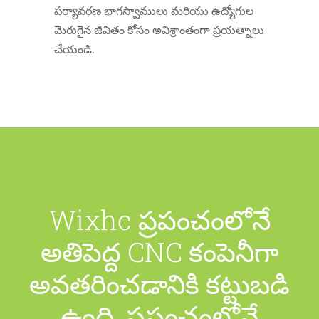
పర్యావరణ భాగస్వాములు మరియు ఉద్యోగుల
మెరుగైన జీవితం కోసం అవిశ్రాంతంగా ప్రయత్నాలు
చేయండి.
Wixhc ప్రపంచంలోనే
అతిపెద్ద CNC కంపెనీగా
అవతరించడానికి కట్టుబడి
ఉంది, ప్రపంచంలోనే