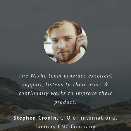
సమూహం
—
లాంగ్క్వానీ
పీచ్
డే
ట్రిప్
గుర్తుంచుక
The Wixhc team provides excellent
Wow
–
I don’t know what else to say
.
This
support
,
listens to their users
&
is the best product I have ever seen
.
I am
continually works to improve their
the chief engineer of a group company
,
product
.
and this product surprised me
.
Stephen Cronin
,
CTO of international
Marketing Monsters
,
ThemeForest
famous CNC Company
Customer