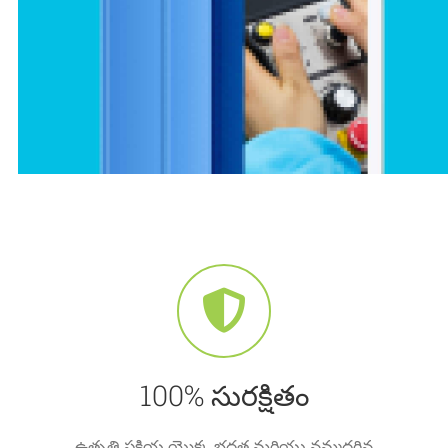
100% సురక్షితం
ఉత్పత్తి ప్రక్రియ యొక్క భద్రత మరియు నమ్మదగిన