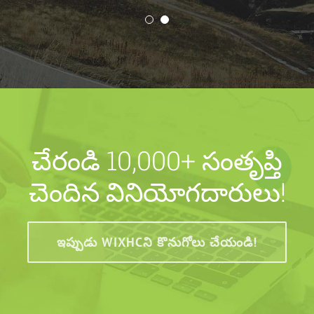
చేరండి 10,000+ సంతృప్తి
చెందిన వినియోగదారులు!
ఇప్పుడు WIXHCని కొనుగోలు చేయండి!