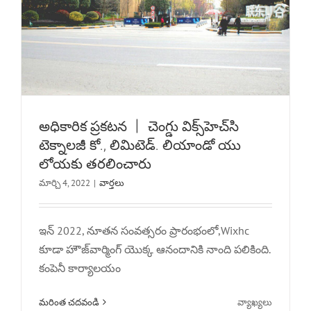
అధికారిక ప్రకటన 丨 చెంగ్డు విక్స్‌హెచ్‌సి
టెక్నాలజీ కో., లిమిటెడ్. లియాండో యు
లోయకు తరలించారు
మార్చి 4, 2022
|
వార్తలు
జీవితం పని మాత్రమే కాదు, కానీ ప్రజల కార్నివాల్
యొక్క సమూహం — లాంగ్క్వానీ పీచ్ డే ట్రిప్
ఇన్ 2022, నూతన సంవత్సరం ప్రారంభంలో,Wixhc
గుర్తుంచుకోండి
కూడా హౌజ్‌వార్మింగ్ యొక్క ఆనందానికి నాంది పలికింది.
కంపెనీ కార్యాలయం
వార్తలు
ఆన్
మరింత చదవండి
వ్యాఖ్యలు