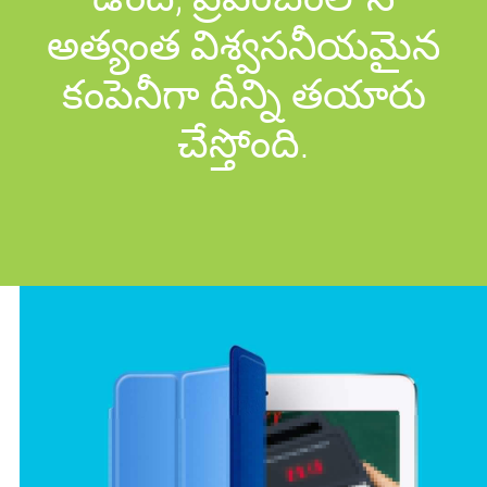
అత్యంత విశ్వసనీయమైన
కంపెనీగా దీన్ని తయారు
చేస్తోంది.