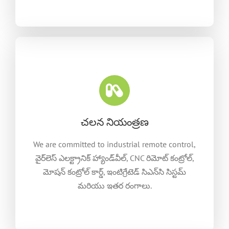
చలన నియంత్రణ
We are committed to industrial remote control
,
వైర్‌లెస్ ఎలక్ట్రానిక్ హ్యాండ్‌వీల్, CNC రిమోట్ కంట్రోల్,
మోషన్ కంట్రోల్ కార్డ్, ఇంటిగ్రేటెడ్ సిఎన్‌సి సిస్టమ్
మరియు ఇతర రంగాలు.