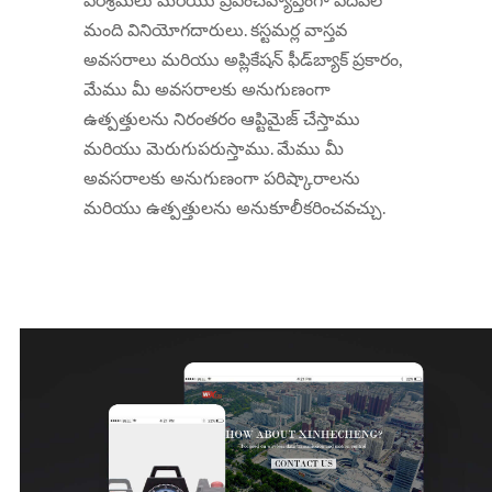
పరిశ్రమలు మరియు ప్రపంచవ్యాప్తంగా పదివేల
మంది వినియోగదారులు. కస్టమర్ల వాస్తవ
అవసరాలు మరియు అప్లికేషన్ ఫీడ్‌బ్యాక్ ప్రకారం,
మేము మీ అవసరాలకు అనుగుణంగా
ఉత్పత్తులను నిరంతరం ఆప్టిమైజ్ చేస్తాము
మరియు మెరుగుపరుస్తాము. మేము మీ
అవసరాలకు అనుగుణంగా పరిష్కారాలను
మరియు ఉత్పత్తులను అనుకూలీకరించవచ్చు.