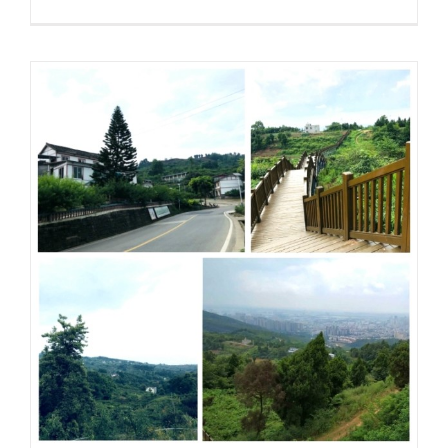
అధికారిక
ప్రకటన
丨
చెంగ్డు
విక్స్‌హెచ్‌సి
టెక్నాలజీ
కో.,
లిమిటెడ్.
లియాండో
యు
లోయకు
తరలించార