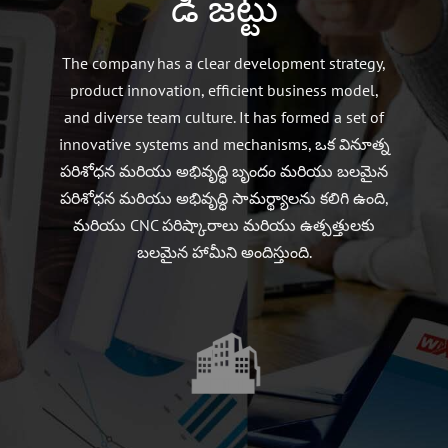
డి జట్టు
The company has a clear development strategy
,
product innovation
,
efficient business model
,
and diverse team culture
.
It has formed a set of
innovative systems and mechanisms
, ఒక వినూత్న
పరిశోధన మరియు అభివృద్ధి బృందం మరియు బలమైన
పరిశోధన మరియు అభివృద్ధి సామర్థ్యాలను కలిగి ఉంది,
మరియు CNC పరిష్కారాలు మరియు ఉత్పత్తులకు
బలమైన హామీని అందిస్తుంది.