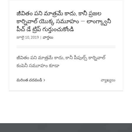
జీవితం పని మాత్రమే కాదు, కానీ ప్రజల
కార్నివాల్ యొక్క సమూహం — లాంగ్క్వానీ
పీచ్ డే ట్రిప్ గుర్తుంచుకోండి
జూలై 10, 2019
|
వార్తలు
జీవితం పని మాత్రమే కాదు, కానీ పీపుల్స్ కార్నివాల్
కంపెనీ సమూహం కూడా
ఆన్
మరింత చదవండి
వ్యాఖ్యలు
జీవితం
పని
మాత్రమే
కాదు,
కానీ
ప్రజల
కార్నివాల్
యొక్క