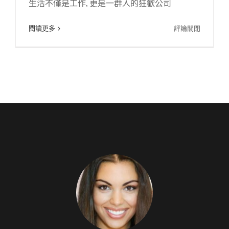
生活不僅是工作, 更是一群人的狂歡公司
在
閱讀更多
評論關閉
生
活
不
僅
是
工
作,
但
也
是
一
群
人
的
狂
歡
節
—