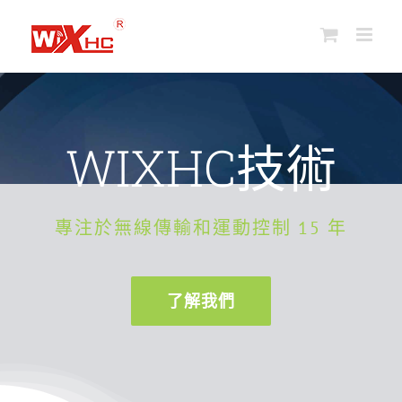
跳
到
內
容
WIXHC技術
專注於無線傳輸和運動控制 15 年
了解我們