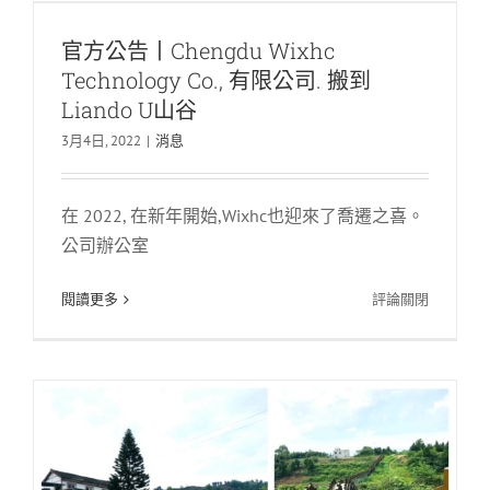
成
Co., 有限公司. 搬到Liando U山谷
都
官方公告丨Chengdu Wixhc
WixHC
消息
Technology Co., 有限公司. 搬到
贏
得
Liando U山谷
了
3月4日, 2022
|
消息
國
生活不僅是工作, 但也是一群人的狂歡節
家
專
— 記住Longquanyi桃花日旅行
在 2022, 在新年開始,Wixhc也迎來了喬遷之喜。
利
消息
授
公司辦公室
權！
在
閱讀更多
評論關閉
官
方
公
告
丨
Chengdu
Wixhc
Technolog