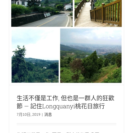
Co.,
有
限
公
司.
搬
到
Liando
U
山
谷
生活不僅是工作, 但也是一群人的狂歡
節 — 記住Longquanyi桃花日旅行
7月10日, 2019
|
消息