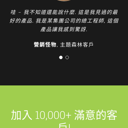
記
住
Wixhc 團隊提供出色的支持, 傾聽用戶的聲
哇 – 我不知道還能說什麼. 這是我見過的最
Longquany
桃
音 & 不斷努力改進他們的產品.
好的產品. 我是某集團公司的總工程師, 這個
花
產品讓我感到驚訝.
日
斯蒂芬·克羅寧
國際知名CNC公司CTO
旅
行
營銷怪物
,
主題森林客戶
加入 10,000+ 滿意的客
戶!