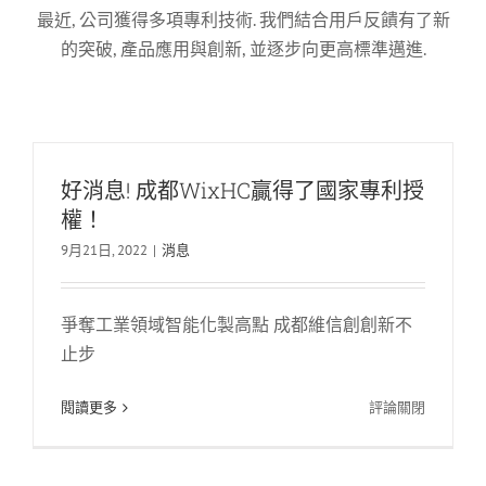
最近, 公司獲得多項專利技術. 我們結合用戶反饋有了新
的突破, 產品應用與創新, 並逐步向更高標準邁進.
好消息! 成都WixHC贏得了國家專利授
權！
9月21日, 2022
|
消息
爭奪工業領域智能化製高點 成都維信創創新不
止步
在
閱讀更多
評論關閉
好
消
息!
官方公告丨Chengdu Wixhc Technology