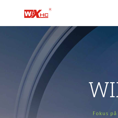
Spring
til
indhold
WI
Fokus på 