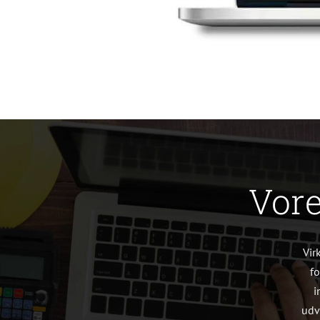
Vore
Vir
f
i
udv