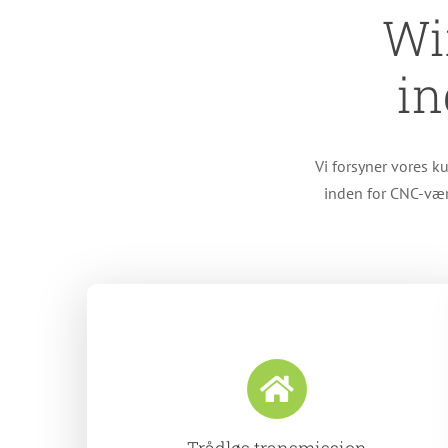
Wi
in
Vi forsyner vores k
inden for CNC-vær
Trådløs transmission