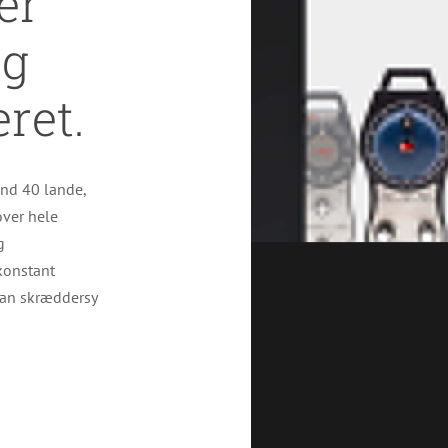
er
og
ret.
end 40 lande,
over hele
g
konstant
kan skræddersy