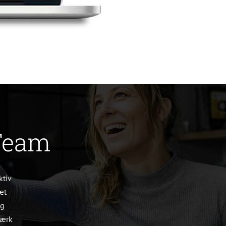
 Team
ktiv
æt
og
tærk