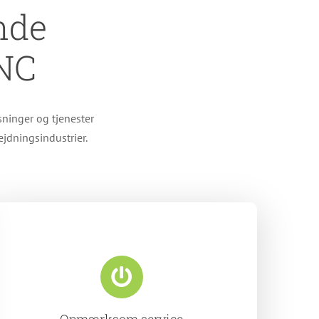
nde
CNC
sninger og tjenester
jdningsindustrier.
Opmærksom service