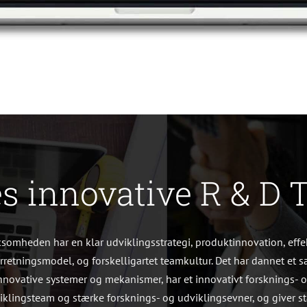
s innovative R & D
ksomheden har en klar udviklingsstrategi, produktinnovation, effe
orretningsmodel, og forskelligartet teamkultur. Det har dannet et s
nnovative systemer og mekanismer, har et innovativt forsknings- 
iklingsteam og stærke forsknings- og udviklingsevner, og giver s