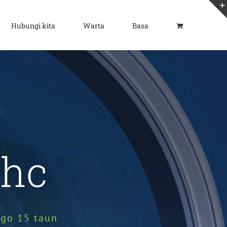
Hubungi kita
Warta
Basa
xhc
ggo 15 taun