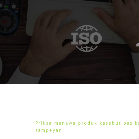
Priksa manawa produk kasebut pas 
sampeyan