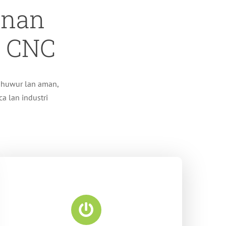
inan
n CNC
 dhuwur lan aman,
a lan industri