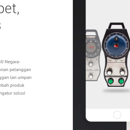
pet,
s
40 Negara-
wonan pelanggan
nggan lan umpan
ambah produk
ngatur solusi