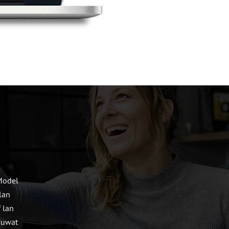
 Model
lan
 lan
kuwat