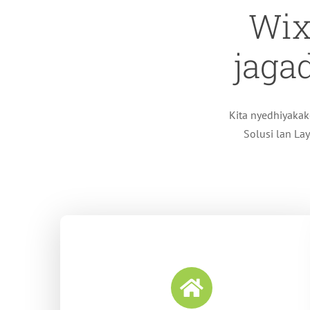
Wix
jaga
Kita nyedhiyakak
Solusi lan La