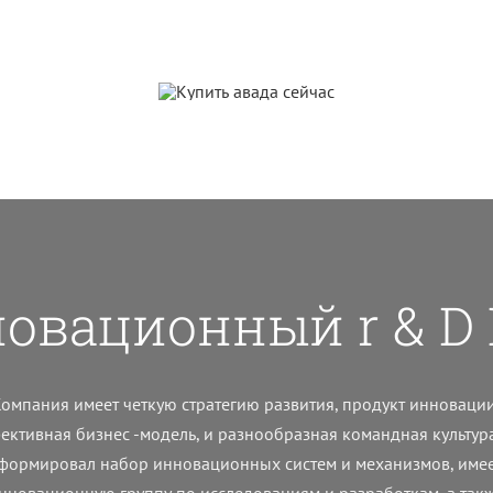
овационный r & D
Компания имеет четкую стратегию развития, продукт инновации
ективная бизнес -модель, и разнообразная командная культура
формировал набор инновационных систем и механизмов, име
нновационную группу по исследованиям и разработкам, а так