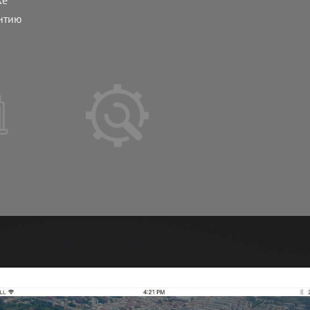
антию