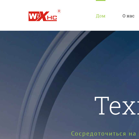
Перейти
к
Дом
О нас
содержимому
Тех
Сосредоточиться на