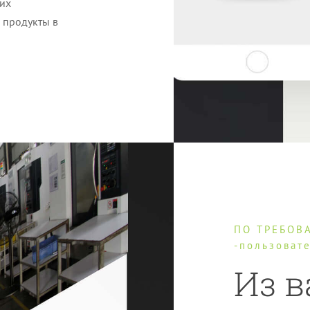
ших
 продукты в
ПО ТРЕБОВА
-пользоват
Из 