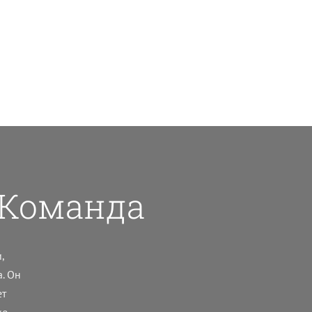
 Команда
,
. Он
ет
же