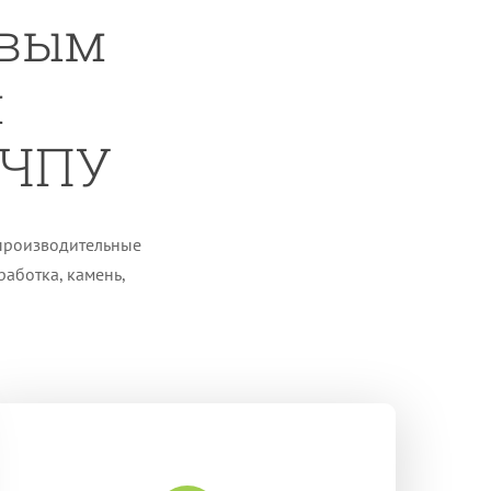
овым
и
 ЧПУ
производительные
работка, камень,