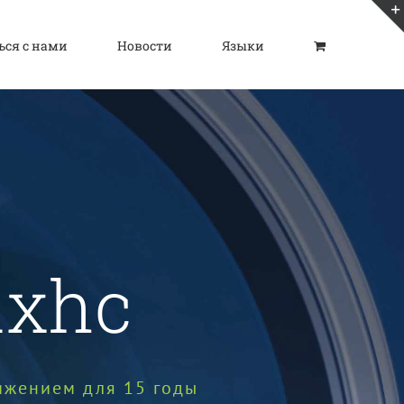
ься с нами
Новости
Языки
ixhc
ижением для 15 годы