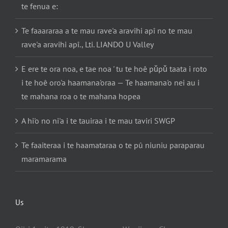
te fenua e:
Te faaararaa a te mau rave'a aravihi apî no te mau
rave'a aravihi apî., Lti. LIANDO U Valley
E ere te ora noa, e tae noa ' tu te hoê pǔpǔ taata i roto
i te hoê oro'a haamana'oraa — Te haamana'o nei au i
te mahana roa o te mahana hopea
A hi'o no ni'a i te tauiraa i te mau taviri SWGP
Te faaiteraa i te haamataraa o te pû niuniu paraparau
maramarama
Us