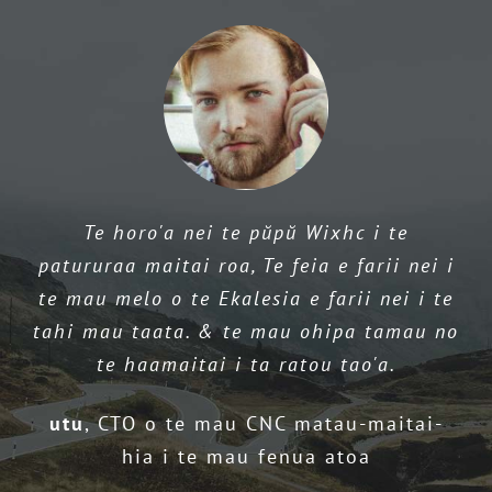
tu
te
hoê
pǔpǔ
taata
i
roto
i
te
hoê
Te horo'a nei te pŭpŭ Wixhc i te
auē ho'i ē – Aita vau i ite eaha te tahi
oro'a
haamana'o
patururaa maitai roa, Te feia e farii nei i
atu mau parau. Teie te tao'a maitai roa
—
te mau melo o te Ekalesia e farii nei i te
a'e ta'u i ite a'enei. O vau te raatira o te
Te
tahi mau taata. & te mau ohipa tamau no
hoê taiete a te pǔpǔ, ua haamaere vau i
haamana'
nei
te haamaitai i ta ratou tao'a.
teie tao'a.
au
i
utu
CTO o te mau CNC matau-maitai-
Te mau moni hoo
,
Te hoho'a rahi roa a'e
te
mahana
hia i te mau fenua atoa
o te taata hoo
roa
o