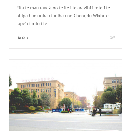
Eita te mau rave'a no te ite i te aravihi i roto i te
Te faaararaa a te mau rave'a aravihi apî
ohipa hamaniraa tauihaa no Chengdu Wixhc e
no te mau rave'a aravihi apî., Lti.
tape'a i roto i te
LIANDO U Valley
i
Hau'a
Off
Ari'i
ni'a
mā'ohi!
Ua
rê
o
Chengdu
ia
Wixhc
i
te
mana
faatere
o
te
fenua