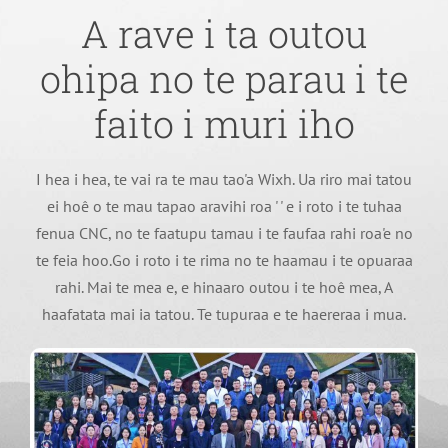
A rave i ta outou
ohipa no te parau i te
faito i muri iho
I hea i hea, te vai ra te mau tao'a Wixh. Ua riro mai tatou
ei hoê o te mau tapao aravihi roa ' ' e i roto i te tuhaa
fenua CNC, no te faatupu tamau i te faufaa rahi roa'e no
te feia hoo.Go i roto i te rima no te haamau i te opuaraa
rahi. Mai te mea e, e hinaaro outou i te hoê mea, A
haafatata mai ia tatou. Te tupuraa e te haereraa i mua.