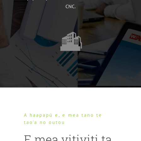
CNC.
A haapapû e, e mea tano te
tao'a no outou
E mea vitiviti ta