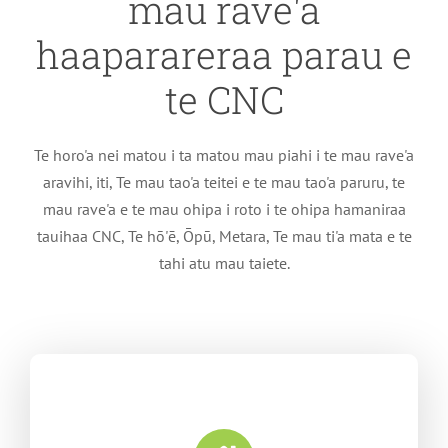
mau rave'a
haaparareraa parau e
te CNC
Te horo'a nei matou i ta matou mau piahi i te mau rave'a
aravihi, iti, Te mau tao'a teitei e te mau tao'a paruru, te
mau rave'a e te mau ohipa i roto i te ohipa hamaniraa
tauihaa CNC, Te hō'ē, Ōpū, Metara, Te mau ti'a mata e te
tahi atu mau taiete.