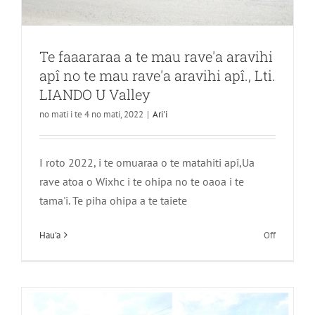
e:
Te faaararaa a te mau rave'a aravihi
apî no te mau rave'a aravihi apî., Lti.
LIANDO U Valley
no mati i te 4 no mati, 2022
|
Ari'i
E ere te ora noa, e tae noa ' tu te hoê
pǔpǔ taata i roto i te hoê oro'a
I roto 2022, i te omuaraa o te matahiti apî,Ua
haamana'oraa — Te haamana'o nei au i
rave atoa o Wixhc i te ohipa no te oaoa i te
te mahana roa o te mahana hopea
tama'i. Te piha ohipa a te taiete
Ari'i
i
Hau'a
Off
ni'a
Te
faaararaa
a
te