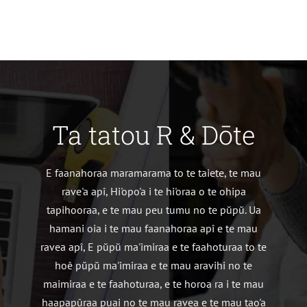
Ta tatou R & Dōte
E faanahoraa maramarama to te taiete, te mau
rave'a apî, Hi'opo'a i te hi'oraa o te ohipa
tapihooraa, e te mau peu tumu no te pŭpŭ. Ua
hamani oia i te mau faanahoraa apî e te mau
ravea apî, E pŭpŭ ma'imiraa e te faahoturaa to te
hoê pŭpŭ ma'imiraa e te mau aravihi no te
maimiraa e te faahoturaa, e te horoa ra i te mau
haapapûraa puai no te mau ravea e te mau tao'a