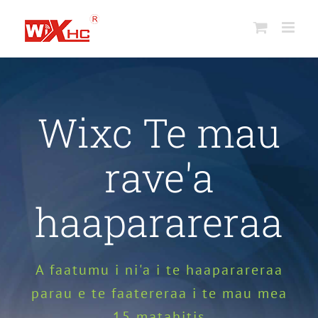
A
parau
no
ni'a
i
te
Wixc Te mau
mau
mea
rave'a
haaparareraa
A faatumu i ni'a i te haaparareraa
parau e te faatereraa i te mau mea
15 matahitis