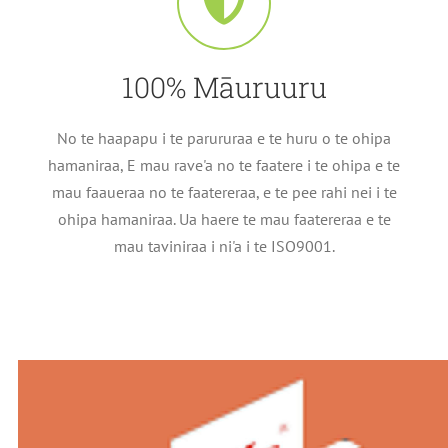
100% Māuruuru
No te haapapu i te parururaa e te huru o te ohipa
hamaniraa, E mau rave'a no te faatere i te ohipa e te
mau faaueraa no te faatereraa, e te pee rahi nei i te
ohipa hamaniraa. Ua haere te mau faatereraa e te
mau taviniraa i ni'a i te ISO9001.