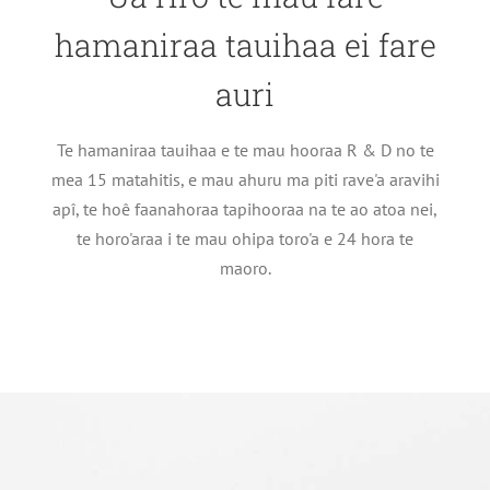
hamaniraa tauihaa ei fare
auri
Te hamaniraa tauihaa e te mau hooraa R & D no te
mea 15 matahitis, e mau ahuru ma piti rave'a aravihi
apî, te hoê faanahoraa tapihooraa na te ao atoa nei,
te horo'araa i te mau ohipa toro'a e 24 hora te
maoro.