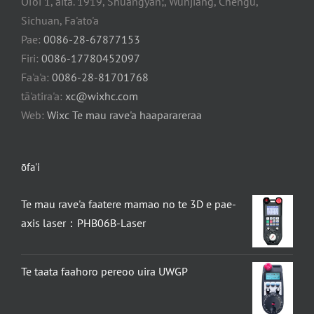
Oi'oi 1, aita. 1919, Shuangyan;, Wunjiang, Chengu,
Sichuan, Fa'ato'a
Pae:
0086-28-67877153
Firi:
0086-17780452097
Fa'a'a:
0086-28-81701768
tā'atira'a:
xc@wixhc.com
Web:
Wixc Te mau rave'a haaparareraa
ōfa'i
Te mau rave'a faatere mamao no te 3D e pae-
axis laser：PHB06B-Laser
Te taata faahoro pereoo uira UWGP