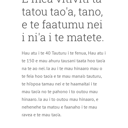
tatou tao'a, tano,
e te faatumu nei
i ni'a i te matete.
Hau atu i te 40 Tauturu i te fenua, Hau atu i
te 150 e mau ahuru tausani taata hoo tao'a
na te ao nei. Ia au i te mau hinaaro mau o
te feia hoo tao'a e te mau mana'o tauturu,
te hi'opoa tamau nei e te haamaitai i te
mau tao'a no te pahono i to outou mau
hinaaro. Ia au i to outou mau hinaaro, e
nehenehe ta matou e faanaho i te mau
ravea e te mau tao'a.