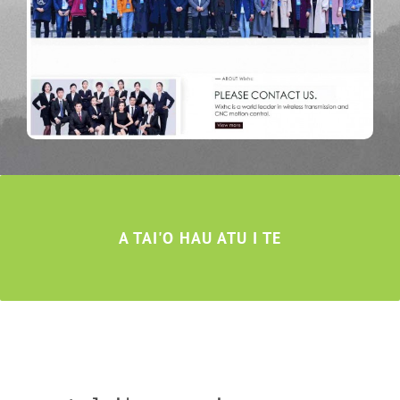
A TAI'O HAU ATU I TE