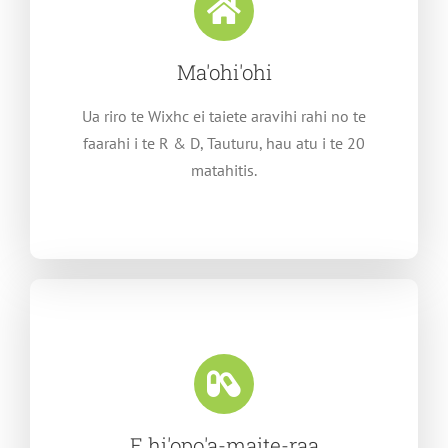
Ma'ohi'ohi
Ua riro te Wixhc ei taiete aravihi rahi no te
faarahi i te R & D, Tauturu, hau atu i te 20
matahitis.
E hi'opo'a-maite-raa