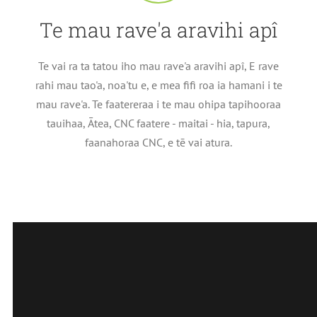
Te mau rave'a aravihi apî
Te vai ra ta tatou iho mau rave'a aravihi apî, E rave
rahi mau tao'a, noa'tu e, e mea fifi roa ia hamani i te
mau rave'a. Te faatereraa i te mau ohipa tapihooraa
tauihaa, Ātea, CNC faatere - maitai - hia, tapura,
faanahoraa CNC, e tē vai atura.