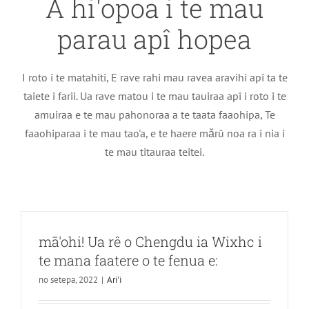
A hi'opoa i te mau
parau apî hopea
I roto i te matahiti, E rave rahi mau ravea aravihi apî ta te
taiete i farii. Ua rave matou i te mau tauiraa apî i roto i te
amuiraa e te mau pahonoraa a te taata faaohipa, Te
faaohiparaa i te mau tao'a, e te haere mǎrû noa ra i nia i
te mau titauraa teitei.
mā'ohi! Ua rê o Chengdu ia Wixhc i
te mana faatere o te fenua e:
no setepa, 2022
|
Ari'i