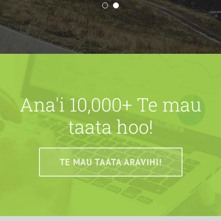
te
mahana
hopea
Ana'i 10,000+ Te mau
taata hoo!
TE MAU TAATA ARAVIHI!