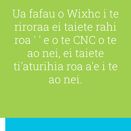
Ua fafau o Wixhc i te
riroraa ei taiete rahi
roa ' ' e o te CNC o te
ao nei, ei taiete
ti'aturihia roa a'e i te
ao nei.