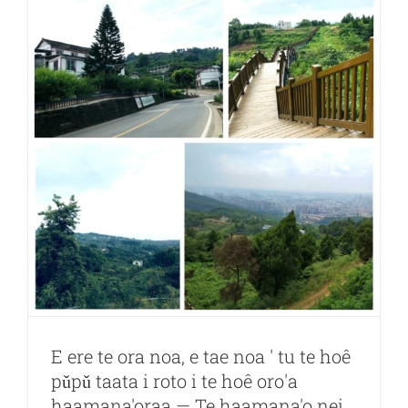
mau
rave'a
aravihi
apî
no
te
mau
rave'a
aravihi
apî.,
Lti.
LIANDO
U
Valley
E ere te ora noa, e tae noa ' tu te hoê
pǔpǔ taata i roto i te hoê oro'a
haamana'oraa — Te haamana'o nei