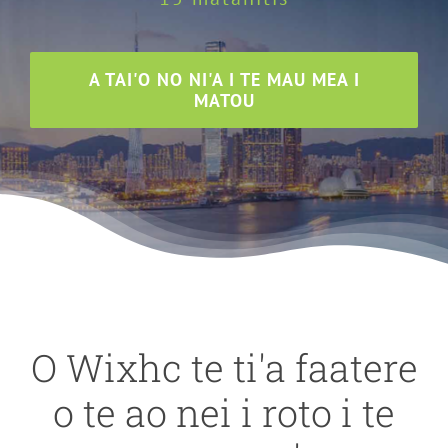
A TAI'O NO NI'A I TE MAU MEA I
MATOU
O Wixhc te ti'a faatere
o te ao nei i roto i te