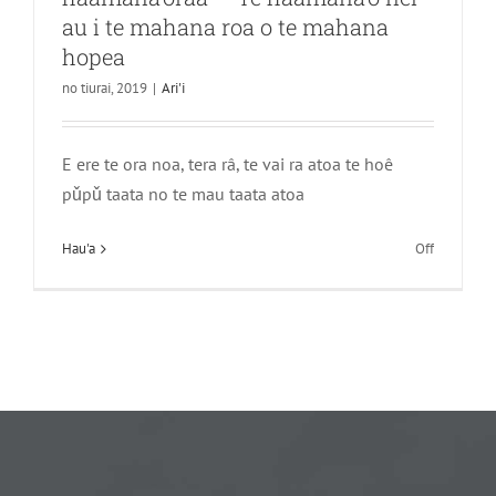
au i te mahana roa o te mahana
hopea
no tiurai, 2019
|
Ari'i
E ere te ora noa, tera râ, te vai ra atoa te hoê
pǔpǔ taata no te mau taata atoa
i
Hau'a
Off
ni'a
E
ere
te
ora
noa,
e
tae
noa
'