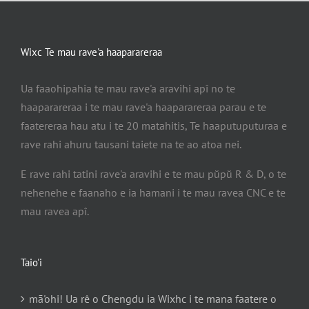
Wixc Te mau rave'a haaparareraa
Ua faaohipahia te mau rave'a aravihi apî no te
haaparareraa i te mau rave'a haaparareraa parau e te
faatereraa hau atu i te 20 matahitis, Te haaputuputuraa e
rave rahi ahuru tausani taiete na te ao atoa nei.
E rave rahi tatini rave'a aravihi e te mau pŭpŭ R & D, o te
nehenehe e faanaho e ia hamani i te mau ravea CNC e te
mau ravea apî.
Taio'i
mā'ohi! Ua rê o Chengdu ia Wixhc i te mana faatere o