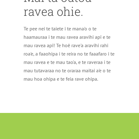
ravea ohie.
Te pee nei te taiete i te mana'o o te
haamauraa i te mau ravea aravihi apî e te
mau ravea apî! Te hoê rave'a aravihi rahi
roa'e, a faaohipa i te reira no te faaafaro i te
mau ravea e te mau tao'a, e te raveraa i te
mau tutavaraa no te oraraa maitai a'e o te
mau hoa ohipa e te feia rave ohipa.