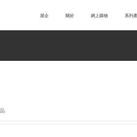
屋企
關於
網上購物
系列
品.