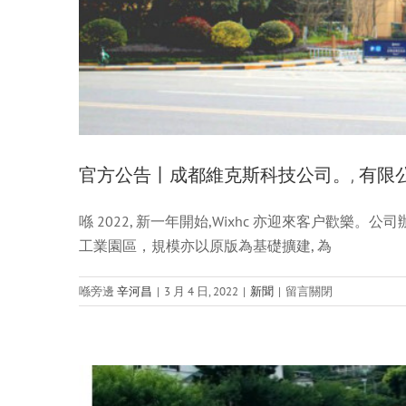
全
國
專
利
授
權：
官方公告丨成都維克斯科技公司。, 有限公司. 
喺 2022, 新一年開始,Wixhc 亦迎來客户歡樂。公
生活唔單止係工作, 但係仲
工業園區，規模亦以原版為基礎擴建, 為
喺
喺旁邊
辛河昌
|
3 月 4 日, 2022
|
新聞
|
留言關閉
上
面
官
方
公
告