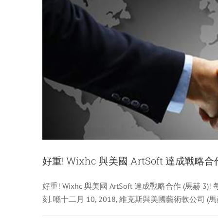
通
話
中
心
推
出
時
宣
布
好重! Wixhc 與美國 ArtSoft 達成戰略合作
好重! Wixhc 與美國 ArtSoft 達成戰略合作 (馬
好消息! 溫馨恭喜威克
刻. 喺十二月 10, 2018, 維克斯與美國藝術軟公司