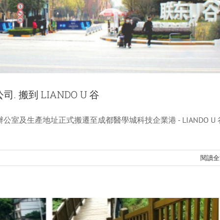
搬到 LIANDO U 谷
司辦公室及生產地址正式搬遷至成都醫學城科技企業港 - LIANDO U 
有一班人嘅嘉年華 — 記住龍泉義桃一日遊
新聞
閱讀全