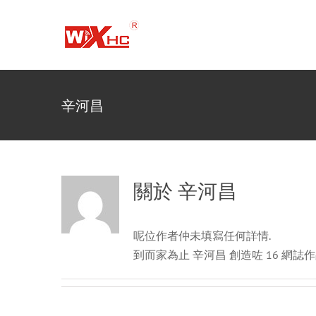
跳
到
內
容
辛河昌
關於
辛河昌
呢位作者仲未填寫任何詳情.
到而家為止 辛河昌 創造咗 16 網誌作