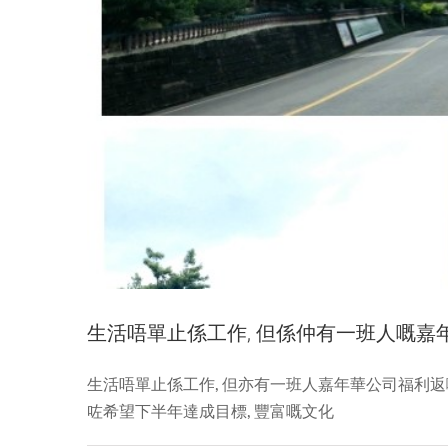
丨
成
都
維
克
斯
科
技
公
司。,
有
限
公
司.
搬
生活唔單止係工作, 但係仲有一班人嘅嘉年
到
LIANDO
U
生活唔單止係工作, 但亦有一班人嘉年華公司福利返嚟! 
有關改變
谷
咗希望下半年達成目標, 豐富嘅文化