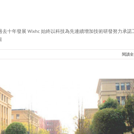
過去十年發展 Wixhc 始終以科技為先連續增加技術研發努力承諾
。, 有限公司. 搬到 LIANDO U 谷
個
新聞
閱讀全