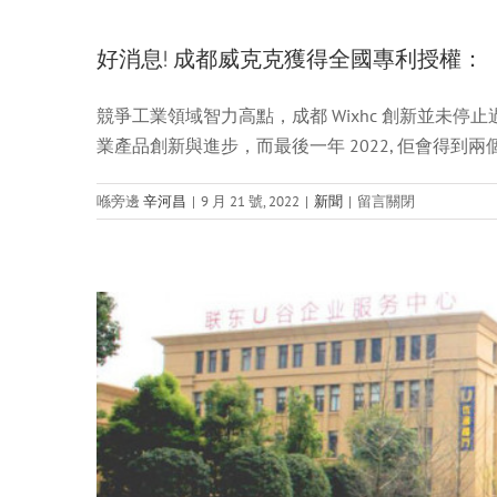
好消息! 成都威克克獲得全國專利授權：
競爭工業領域智力高點，成都 Wixhc 創新並未停止
官方公告丨成都維克斯科技公司
業產品創新與進步，而最後一年 2022, 佢會得到兩
喺
喺旁邊
辛河昌
|
9 月 21 號, 2022
|
新聞
|
留言關閉
上
面
好
消
息!
成
都
威
克
克
獲
得