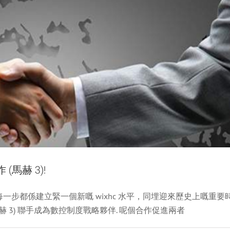
 (馬赫 3)!
赫 3)! 每一步都係建立緊一個新嘅 wixhc 水平，同埋迎來歷史上嘅重要
希克排名第 1 號. 1 係四川由同行!
 (馬赫 3) 聯手成為數控制度戰略夥伴. 呢個合作促進兩者
新聞