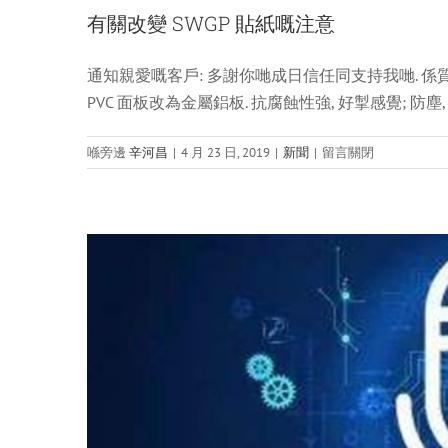
華
有關改變 SWGP 貼紙嘅注意
—
記
住
通知親愛嘅客戶: 多謝你哋成日信任同支持我哋. 係質
智能語
龍
PVC 面板改為金屬鋁板. 抗腐蝕性強, 好掣感覺; 防塵
泉
義
喺
桃
喺旁邊
辛河昌
|
4 月 23 日, 2019
|
新聞
|
留言關閉
上
一
面
日
有
遊
關
改
變
SWGP
貼
紙
嘅
注
意