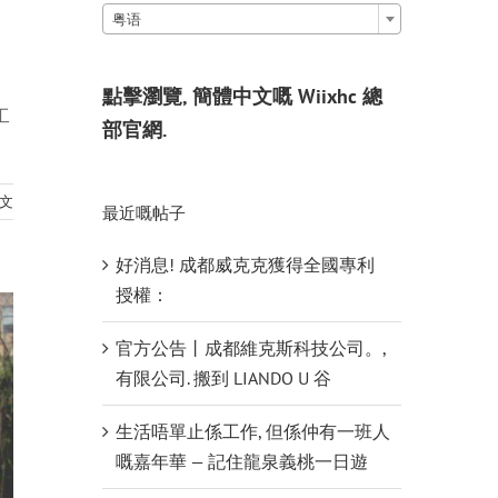
粤语
點擊瀏覽, 簡體中文嘅 Wiixhc 總
工
部官網.
文
最近嘅帖子
好消息! 成都威克克獲得全國專利
授權：
官方公告丨成都維克斯科技公司。,
有限公司. 搬到 LIANDO U 谷
生活唔單止係工作, 但係仲有一班人
嘅嘉年華 — 記住龍泉義桃一日遊