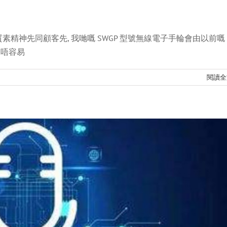
素精神先同顧客先, 我哋嘅 SWGP 型號無線電子手輪會由以前嘅
音通話中心推出時宣布
, 唔容易
新聞
閱讀全