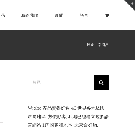
產品
聯絡我哋
新聞
語言
屋企
辛河昌
搜
尋:
Wixhc 產品賣得好過 40 世界各地嘅國
家同地區. 方便顧客, 我哋已經建立咗多語
言網站 117 國家和地區. 未來會好啲.