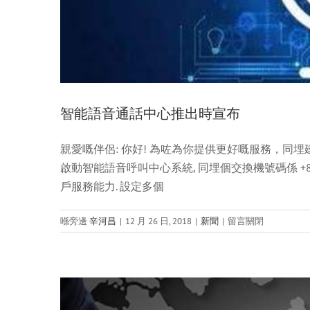
智能語音通話中心推出時宣布
親愛嘅伴侶: 你好! 為咗為你提供更好嘅服務，同埋建立一
啟動智能語音呼叫中心系統, 同埋個交換機號碼係 +86-
好重! Wixhc 與美國
戶服務能力. 設定多個
喺
喺旁邊
辛河昌
|
12 月 26 日, 2018
|
新聞
|
留言關閉
上
面
智
能
語
音