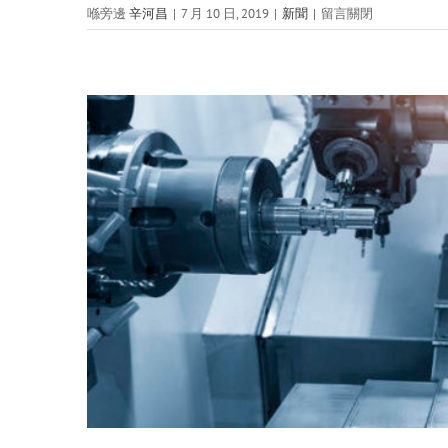
喺
喺旁邊
辛河昌
|
7 月 10 日, 2019
|
新聞
|
留言關閉
上
面
生
活
唔
單
止
係
工
作,
但
係
仲
有
一
班
人
嘅
嘉
年