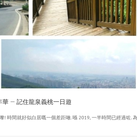
華 — 記住龍泉義桃一日遊
時間就好似白居嘅一個差距噉. 喺 2019, 一半時間已經過咗. 
 SWGP 貼紙嘅注意
新聞